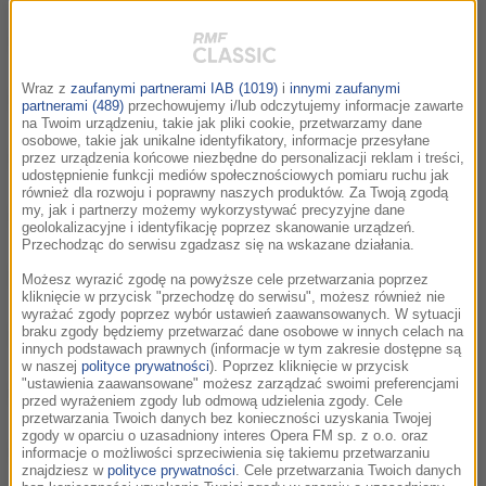
27 V – Król I złodziej
02:15
Wraz z
zaufanymi partnerami IAB (1019)
i
innymi zaufanymi
26 V – Mama Rakuszanka
03:03
partnerami (489)
przechowujemy i/lub odczytujemy informacje zawarte
na Twoim urządzeniu, takie jak pliki cookie, przetwarzamy dane
osobowe, takie jak unikalne identyfikatory, informacje przesyłane
25 V – Raporty z piekła
03:09
przez urządzenia końcowe niezbędne do personalizacji reklam i treści,
udostępnienie funkcji mediów społecznościowych pomiaru ruchu jak
również dla rozwoju i poprawny naszych produktów. Za Twoją zgodą
my, jak i partnerzy możemy wykorzystywać precyzyjne dane
22 V – Cola Pembertona
02:51
geolokalizacyjne i identyfikację poprzez skanowanie urządzeń.
Przechodząc do serwisu zgadzasz się na wskazane działania.
21 V – Leopold & Loeb
02:43
Możesz wyrazić zgodę na powyższe cele przetwarzania poprzez
kliknięcie w przycisk "przechodzę do serwisu", możesz również nie
wyrażać zgody poprzez wybór ustawień zaawansowanych. W sytuacji
20 V – Cola di Rienzo
braku zgody będziemy przetwarzać dane osobowe w innych celach na
03:07
innych podstawach prawnych (informacje w tym zakresie dostępne są
w naszej
polityce prywatności
). Poprzez kliknięcie w przycisk
"ustawienia zaawansowane" możesz zarządzać swoimi preferencjami
19 V – Światło Ho
02:53
przed wyrażeniem zgody lub odmową udzielenia zgody. Cele
przetwarzania Twoich danych bez konieczności uzyskania Twojej
zgody w oparciu o uzasadniony interes Opera FM sp. z o.o. oraz
18 V – Hirszfeld na piechotę
02:29
informacje o możliwości sprzeciwienia się takiemu przetwarzaniu
znajdziesz w
polityce prywatności
. Cele przetwarzania Twoich danych