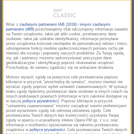
27 V – Król I złodziej
02:15
Wraz z
zaufanymi partnerami IAB (1019)
i
innymi zaufanymi
26 V – Mama Rakuszanka
03:03
partnerami (489)
przechowujemy i/lub odczytujemy informacje zawarte
na Twoim urządzeniu, takie jak pliki cookie, przetwarzamy dane
osobowe, takie jak unikalne identyfikatory, informacje przesyłane
25 V – Raporty z piekła
03:09
przez urządzenia końcowe niezbędne do personalizacji reklam i treści,
udostępnienie funkcji mediów społecznościowych pomiaru ruchu jak
również dla rozwoju i poprawny naszych produktów. Za Twoją zgodą
my, jak i partnerzy możemy wykorzystywać precyzyjne dane
22 V – Cola Pembertona
02:51
geolokalizacyjne i identyfikację poprzez skanowanie urządzeń.
Przechodząc do serwisu zgadzasz się na wskazane działania.
21 V – Leopold & Loeb
02:43
Możesz wyrazić zgodę na powyższe cele przetwarzania poprzez
kliknięcie w przycisk "przechodzę do serwisu", możesz również nie
wyrażać zgody poprzez wybór ustawień zaawansowanych. W sytuacji
20 V – Cola di Rienzo
braku zgody będziemy przetwarzać dane osobowe w innych celach na
03:07
innych podstawach prawnych (informacje w tym zakresie dostępne są
w naszej
polityce prywatności
). Poprzez kliknięcie w przycisk
"ustawienia zaawansowane" możesz zarządzać swoimi preferencjami
19 V – Światło Ho
02:53
przed wyrażeniem zgody lub odmową udzielenia zgody. Cele
przetwarzania Twoich danych bez konieczności uzyskania Twojej
zgody w oparciu o uzasadniony interes Opera FM sp. z o.o. oraz
18 V – Hirszfeld na piechotę
02:29
informacje o możliwości sprzeciwienia się takiemu przetwarzaniu
znajdziesz w
polityce prywatności
. Cele przetwarzania Twoich danych