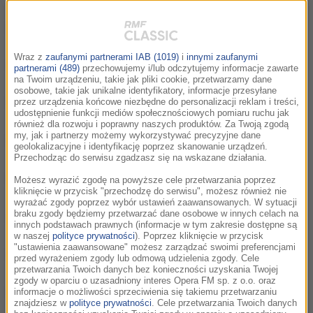
27 V – Król I złodziej
02:15
Wraz z
zaufanymi partnerami IAB (1019)
i
innymi zaufanymi
26 V – Mama Rakuszanka
03:03
partnerami (489)
przechowujemy i/lub odczytujemy informacje zawarte
na Twoim urządzeniu, takie jak pliki cookie, przetwarzamy dane
osobowe, takie jak unikalne identyfikatory, informacje przesyłane
25 V – Raporty z piekła
03:09
przez urządzenia końcowe niezbędne do personalizacji reklam i treści,
udostępnienie funkcji mediów społecznościowych pomiaru ruchu jak
również dla rozwoju i poprawny naszych produktów. Za Twoją zgodą
my, jak i partnerzy możemy wykorzystywać precyzyjne dane
22 V – Cola Pembertona
02:51
geolokalizacyjne i identyfikację poprzez skanowanie urządzeń.
Przechodząc do serwisu zgadzasz się na wskazane działania.
21 V – Leopold & Loeb
02:43
Możesz wyrazić zgodę na powyższe cele przetwarzania poprzez
kliknięcie w przycisk "przechodzę do serwisu", możesz również nie
wyrażać zgody poprzez wybór ustawień zaawansowanych. W sytuacji
20 V – Cola di Rienzo
braku zgody będziemy przetwarzać dane osobowe w innych celach na
03:07
innych podstawach prawnych (informacje w tym zakresie dostępne są
w naszej
polityce prywatności
). Poprzez kliknięcie w przycisk
"ustawienia zaawansowane" możesz zarządzać swoimi preferencjami
19 V – Światło Ho
02:53
przed wyrażeniem zgody lub odmową udzielenia zgody. Cele
przetwarzania Twoich danych bez konieczności uzyskania Twojej
zgody w oparciu o uzasadniony interes Opera FM sp. z o.o. oraz
18 V – Hirszfeld na piechotę
02:29
informacje o możliwości sprzeciwienia się takiemu przetwarzaniu
znajdziesz w
polityce prywatności
. Cele przetwarzania Twoich danych