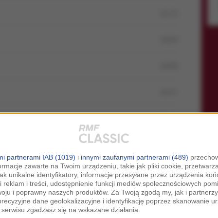
02:15
03:03
03:09
02:51
02:43
03:07
i partnerami IAB (1019)
i
innymi zaufanymi partnerami (489)
przechow
ormacje zawarte na Twoim urządzeniu, takie jak pliki cookie, przetwar
02:53
jak unikalne identyfikatory, informacje przesyłane przez urządzenia k
i reklam i treści, udostępnienie funkcji mediów społecznościowych pom
woju i poprawny naszych produktów. Za Twoją zgodą my, jak i partner
02:29
recyzyjne dane geolokalizacyjne i identyfikację poprzez skanowanie u
serwisu zgadzasz się na wskazane działania.