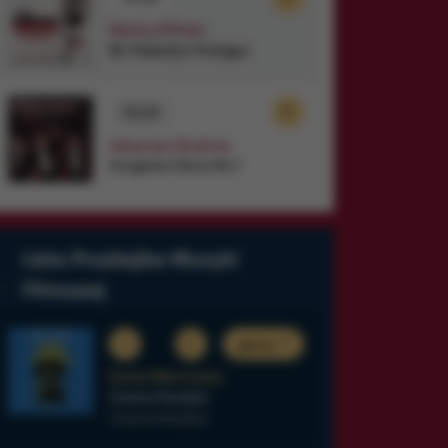
Danny Elfman
Mr. Peabody's Prologue
02:29
Johannes Brahms
Hungarian Dance No.7
Lista Przebojów Muzyki
Filmowej
1
głosuj
Ennio Morricone
Cinema Paradiso
Cinema Paradiso