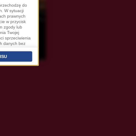
"przechodzę do
. W sytuacji
wach prawnych
cie w przycisk
m zgody lub
nia Twojej
ci sprzeciwienia
ch danych bez
nerów IAB
oraz
nsowanych.
ISU
 podstawą
ich (poza
warzania
ityce
na temat
wie, al.