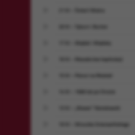
21 IV – Śmierć Wiatra
20 IV – Tyburn i Burton
17 IV – Wojdat i Wojdaty
16 IV – Masada bez kapitulacji
15 IV – Piorun na Moskali
14 IV – 1060 lat po Chrzcie
13 IV – „Wawer” Ramotowski
10 IV – Wnuczka Smorawińskiego