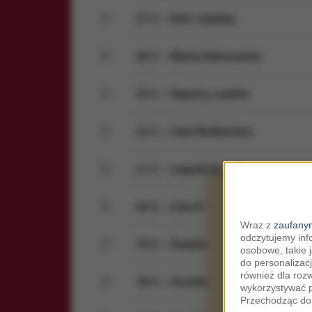
27 V – Król I złodziej
26 V – Mama Rakuszanka
25 V – Raporty z piekła
22 V – Cola Pembertona
21 V – Leopold & Loeb
20 V – Cola di Rienzo
Wraz z
zaufanym
odczytujemy inf
19 V – Światło Ho
osobowe, takie 
do personalizacj
również dla roz
18 V – Hirszfeld na piechotę
wykorzystywać p
Przechodząc do 