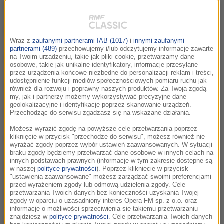
28 V – Johnson I Stanton
03:05
27 V – Król I złodziej
02:15
Wraz z
zaufanymi partnerami IAB (1017)
i
innymi zaufanymi
partnerami (489)
przechowujemy i/lub odczytujemy informacje zawarte
26 V – Mama Rakuszanka
na Twoim urządzeniu, takie jak pliki cookie, przetwarzamy dane
03:03
osobowe, takie jak unikalne identyfikatory, informacje przesyłane
przez urządzenia końcowe niezbędne do personalizacji reklam i treści,
udostępnienie funkcji mediów społecznościowych pomiaru ruchu jak
25 V – Raporty z piekła
03:09
również dla rozwoju i poprawny naszych produktów. Za Twoją zgodą
my, jak i partnerzy możemy wykorzystywać precyzyjne dane
geolokalizacyjne i identyfikację poprzez skanowanie urządzeń.
22 V – Cola Pembertona
02:51
Przechodząc do serwisu zgadzasz się na wskazane działania.
Możesz wyrazić zgodę na powyższe cele przetwarzania poprzez
kliknięcie w przycisk "przechodzę do serwisu", możesz również nie
21 V – Leopold & Loeb
02:43
wyrażać zgody poprzez wybór ustawień zaawansowanych. W sytuacji
braku zgody będziemy przetwarzać dane osobowe w innych celach na
innych podstawach prawnych (informacje w tym zakresie dostępne są
20 V – Cola di Rienzo
03:07
w naszej
polityce prywatności
). Poprzez kliknięcie w przycisk
"ustawienia zaawansowane" możesz zarządzać swoimi preferencjami
przed wyrażeniem zgody lub odmową udzielenia zgody. Cele
19 V – Światło Ho
02:53
przetwarzania Twoich danych bez konieczności uzyskania Twojej
zgody w oparciu o uzasadniony interes Opera FM sp. z o.o. oraz
informacje o możliwości sprzeciwienia się takiemu przetwarzaniu
znajdziesz w
polityce prywatności
. Cele przetwarzania Twoich danych
18 V – Hirszfeld na piechotę
02:29