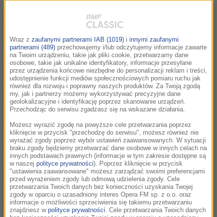
27 V – Król I złodziej
02:15
Wraz z
zaufanymi partnerami IAB (1019)
i
innymi zaufanymi
26 V – Mama Rakuszanka
03:03
partnerami (489)
przechowujemy i/lub odczytujemy informacje zawarte
na Twoim urządzeniu, takie jak pliki cookie, przetwarzamy dane
osobowe, takie jak unikalne identyfikatory, informacje przesyłane
25 V – Raporty z piekła
03:09
przez urządzenia końcowe niezbędne do personalizacji reklam i treści,
udostępnienie funkcji mediów społecznościowych pomiaru ruchu jak
również dla rozwoju i poprawny naszych produktów. Za Twoją zgodą
my, jak i partnerzy możemy wykorzystywać precyzyjne dane
22 V – Cola Pembertona
02:51
geolokalizacyjne i identyfikację poprzez skanowanie urządzeń.
Przechodząc do serwisu zgadzasz się na wskazane działania.
21 V – Leopold & Loeb
02:43
Możesz wyrazić zgodę na powyższe cele przetwarzania poprzez
kliknięcie w przycisk "przechodzę do serwisu", możesz również nie
wyrażać zgody poprzez wybór ustawień zaawansowanych. W sytuacji
20 V – Cola di Rienzo
braku zgody będziemy przetwarzać dane osobowe w innych celach na
03:07
innych podstawach prawnych (informacje w tym zakresie dostępne są
w naszej
polityce prywatności
). Poprzez kliknięcie w przycisk
"ustawienia zaawansowane" możesz zarządzać swoimi preferencjami
19 V – Światło Ho
02:53
przed wyrażeniem zgody lub odmową udzielenia zgody. Cele
przetwarzania Twoich danych bez konieczności uzyskania Twojej
zgody w oparciu o uzasadniony interes Opera FM sp. z o.o. oraz
18 V – Hirszfeld na piechotę
02:29
informacje o możliwości sprzeciwienia się takiemu przetwarzaniu
znajdziesz w
polityce prywatności
. Cele przetwarzania Twoich danych