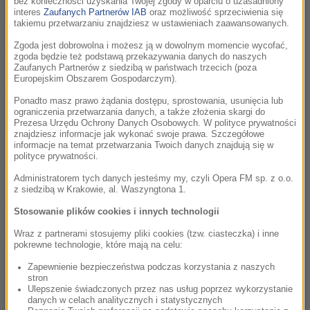
bez konieczności uzyskania Twojej zgody w oparciu o uzasadniony
15 V – Finał Przewrotu
interes
Zaufanych Partnerów IAB
oraz możliwość sprzeciwienia się
03:03
takiemu przetwarzaniu znajdziesz w ustawieniach zaawansowanych.
Zgoda jest dobrowolna i możesz ją w dowolnym momencie wycofać,
14 V – Aleksander Mazowiecki
02:59
zgoda będzie też podstawą przekazywania danych do naszych
Zaufanych Partnerów z siedzibą w państwach trzecich (poza
Europejskim Obszarem Gospodarczym).
13 V – Zamach na JP II
03:09
Ponadto masz prawo żądania dostępu, sprostowania, usunięcia lub
ograniczenia przetwarzania danych, a także złożenia skargi do
Prezesa Urzędu Ochrony Danych Osobowych. W polityce prywatności
12 V – Piłsudski i Wojciechowski
02:54
znajdziesz informacje jak wykonać swoje prawa. Szczegółowe
informacje na temat przetwarzania Twoich danych znajdują się w
polityce prywatności.
11 V – Burza przed katastrofą
03:05
Administratorem tych danych jesteśmy my, czyli Opera FM sp. z o.o.
z siedzibą w Krakowie, al. Waszyngtona 1.
8 V – Antoine de Lavoisier
03:07
Stosowanie plików cookies i innych technologii
Wraz z partnerami stosujemy pliki cookies (tzw. ciasteczka) i inne
7 V – Von Friedeburg
02:51
pokrewne technologie, które mają na celu:
Zapewnienie bezpieczeństwa podczas korzystania z naszych
6 V – Ramon Mercador
02:49
stron
Ulepszenie świadczonych przez nas usług poprzez wykorzystanie
danych w celach analitycznych i statystycznych