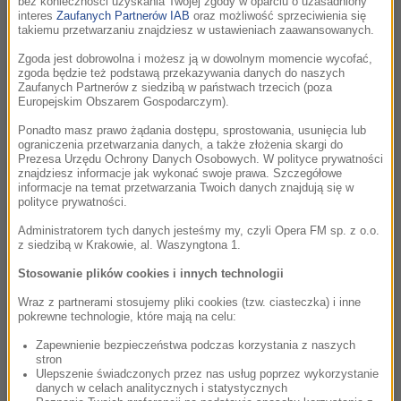
bez konieczności uzyskania Twojej zgody w oparciu o uzasadniony
15 V – Finał Przewrotu
interes
Zaufanych Partnerów IAB
oraz możliwość sprzeciwienia się
03:03
takiemu przetwarzaniu znajdziesz w ustawieniach zaawansowanych.
Zgoda jest dobrowolna i możesz ją w dowolnym momencie wycofać,
14 V – Aleksander Mazowiecki
02:59
zgoda będzie też podstawą przekazywania danych do naszych
Zaufanych Partnerów z siedzibą w państwach trzecich (poza
Europejskim Obszarem Gospodarczym).
13 V – Zamach na JP II
03:09
Ponadto masz prawo żądania dostępu, sprostowania, usunięcia lub
ograniczenia przetwarzania danych, a także złożenia skargi do
Prezesa Urzędu Ochrony Danych Osobowych. W polityce prywatności
12 V – Piłsudski i Wojciechowski
02:54
znajdziesz informacje jak wykonać swoje prawa. Szczegółowe
informacje na temat przetwarzania Twoich danych znajdują się w
polityce prywatności.
11 V – Burza przed katastrofą
03:05
Administratorem tych danych jesteśmy my, czyli Opera FM sp. z o.o.
z siedzibą w Krakowie, al. Waszyngtona 1.
8 V – Antoine de Lavoisier
03:07
Stosowanie plików cookies i innych technologii
Wraz z partnerami stosujemy pliki cookies (tzw. ciasteczka) i inne
7 V – Von Friedeburg
02:51
pokrewne technologie, które mają na celu:
Zapewnienie bezpieczeństwa podczas korzystania z naszych
6 V – Ramon Mercador
02:49
stron
Ulepszenie świadczonych przez nas usług poprzez wykorzystanie
danych w celach analitycznych i statystycznych