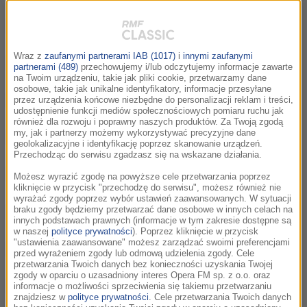
27 V – Król I złodziej
02:15
Wraz z
zaufanymi partnerami IAB (1017)
i
innymi zaufanymi
26 V – Mama Rakuszanka
03:03
partnerami (489)
przechowujemy i/lub odczytujemy informacje zawarte
na Twoim urządzeniu, takie jak pliki cookie, przetwarzamy dane
osobowe, takie jak unikalne identyfikatory, informacje przesyłane
25 V – Raporty z piekła
03:09
przez urządzenia końcowe niezbędne do personalizacji reklam i treści,
udostępnienie funkcji mediów społecznościowych pomiaru ruchu jak
również dla rozwoju i poprawny naszych produktów. Za Twoją zgodą
my, jak i partnerzy możemy wykorzystywać precyzyjne dane
22 V – Cola Pembertona
02:51
geolokalizacyjne i identyfikację poprzez skanowanie urządzeń.
Przechodząc do serwisu zgadzasz się na wskazane działania.
21 V – Leopold & Loeb
02:43
Możesz wyrazić zgodę na powyższe cele przetwarzania poprzez
kliknięcie w przycisk "przechodzę do serwisu", możesz również nie
wyrażać zgody poprzez wybór ustawień zaawansowanych. W sytuacji
20 V – Cola di Rienzo
braku zgody będziemy przetwarzać dane osobowe w innych celach na
03:07
innych podstawach prawnych (informacje w tym zakresie dostępne są
w naszej
polityce prywatności
). Poprzez kliknięcie w przycisk
"ustawienia zaawansowane" możesz zarządzać swoimi preferencjami
19 V – Światło Ho
02:53
przed wyrażeniem zgody lub odmową udzielenia zgody. Cele
przetwarzania Twoich danych bez konieczności uzyskania Twojej
zgody w oparciu o uzasadniony interes Opera FM sp. z o.o. oraz
18 V – Hirszfeld na piechotę
02:29
informacje o możliwości sprzeciwienia się takiemu przetwarzaniu
znajdziesz w
polityce prywatności
. Cele przetwarzania Twoich danych