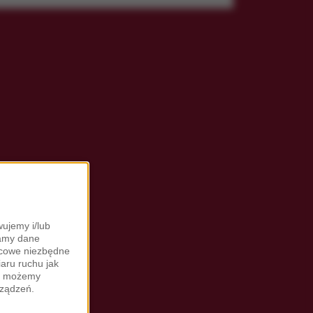
ujemy i/lub
zamy dane
ońcowe niezbędne
iaru ruchu jak
zy możemy
rządzeń.