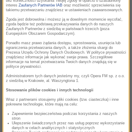
bez konieczności uzyskania Twojej zgody w oparciu o uzasadniony
15 V – Finał Przewrotu
interes
Zaufanych Partnerów IAB
oraz możliwość sprzeciwienia się
03:03
takiemu przetwarzaniu znajdziesz w ustawieniach zaawansowanych.
Zgoda jest dobrowolna i możesz ją w dowolnym momencie wycofać,
14 V – Aleksander Mazowiecki
02:59
zgoda będzie też podstawą przekazywania danych do naszych
Zaufanych Partnerów z siedzibą w państwach trzecich (poza
Europejskim Obszarem Gospodarczym).
13 V – Zamach na JP II
03:09
Ponadto masz prawo żądania dostępu, sprostowania, usunięcia lub
ograniczenia przetwarzania danych, a także złożenia skargi do
Prezesa Urzędu Ochrony Danych Osobowych. W polityce prywatności
12 V – Piłsudski i Wojciechowski
02:54
znajdziesz informacje jak wykonać swoje prawa. Szczegółowe
informacje na temat przetwarzania Twoich danych znajdują się w
polityce prywatności.
11 V – Burza przed katastrofą
03:05
Administratorem tych danych jesteśmy my, czyli Opera FM sp. z o.o.
z siedzibą w Krakowie, al. Waszyngtona 1.
8 V – Antoine de Lavoisier
03:07
Stosowanie plików cookies i innych technologii
Wraz z partnerami stosujemy pliki cookies (tzw. ciasteczka) i inne
7 V – Von Friedeburg
02:51
pokrewne technologie, które mają na celu:
Zapewnienie bezpieczeństwa podczas korzystania z naszych
6 V – Ramon Mercador
02:49
stron
Ulepszenie świadczonych przez nas usług poprzez wykorzystanie
danych w celach analitycznych i statystycznych