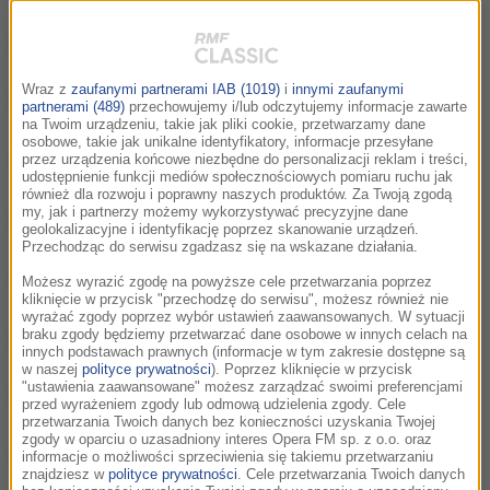
27 V – Król I złodziej
02:15
Wraz z
zaufanymi partnerami IAB (1019)
i
innymi zaufanymi
26 V – Mama Rakuszanka
03:03
partnerami (489)
przechowujemy i/lub odczytujemy informacje zawarte
na Twoim urządzeniu, takie jak pliki cookie, przetwarzamy dane
osobowe, takie jak unikalne identyfikatory, informacje przesyłane
25 V – Raporty z piekła
03:09
przez urządzenia końcowe niezbędne do personalizacji reklam i treści,
udostępnienie funkcji mediów społecznościowych pomiaru ruchu jak
również dla rozwoju i poprawny naszych produktów. Za Twoją zgodą
my, jak i partnerzy możemy wykorzystywać precyzyjne dane
22 V – Cola Pembertona
02:51
geolokalizacyjne i identyfikację poprzez skanowanie urządzeń.
Przechodząc do serwisu zgadzasz się na wskazane działania.
21 V – Leopold & Loeb
02:43
Możesz wyrazić zgodę na powyższe cele przetwarzania poprzez
kliknięcie w przycisk "przechodzę do serwisu", możesz również nie
wyrażać zgody poprzez wybór ustawień zaawansowanych. W sytuacji
20 V – Cola di Rienzo
braku zgody będziemy przetwarzać dane osobowe w innych celach na
03:07
innych podstawach prawnych (informacje w tym zakresie dostępne są
w naszej
polityce prywatności
). Poprzez kliknięcie w przycisk
"ustawienia zaawansowane" możesz zarządzać swoimi preferencjami
19 V – Światło Ho
02:53
przed wyrażeniem zgody lub odmową udzielenia zgody. Cele
przetwarzania Twoich danych bez konieczności uzyskania Twojej
zgody w oparciu o uzasadniony interes Opera FM sp. z o.o. oraz
18 V – Hirszfeld na piechotę
02:29
informacje o możliwości sprzeciwienia się takiemu przetwarzaniu
znajdziesz w
polityce prywatności
. Cele przetwarzania Twoich danych