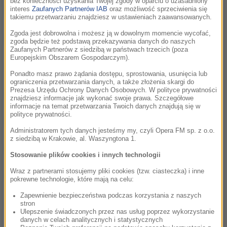
bez konieczności uzyskania Twojej zgody w oparciu o uzasadniony
interes
Zaufanych Partnerów IAB
oraz możliwość sprzeciwienia się
15 V – Finał Przewrotu
03:03
takiemu przetwarzaniu znajdziesz w ustawieniach zaawansowanych.
Zgoda jest dobrowolna i możesz ją w dowolnym momencie wycofać,
14 V – Aleksander Mazowiecki
02:59
zgoda będzie też podstawą przekazywania danych do naszych
Zaufanych Partnerów z siedzibą w państwach trzecich (poza
Europejskim Obszarem Gospodarczym).
13 V – Zamach na JP II
03:09
Ponadto masz prawo żądania dostępu, sprostowania, usunięcia lub
ograniczenia przetwarzania danych, a także złożenia skargi do
Prezesa Urzędu Ochrony Danych Osobowych. W polityce prywatności
12 V – Piłsudski i Wojciechowski
02:54
znajdziesz informacje jak wykonać swoje prawa. Szczegółowe
informacje na temat przetwarzania Twoich danych znajdują się w
polityce prywatności.
11 V – Burza przed katastrofą
03:05
Administratorem tych danych jesteśmy my, czyli Opera FM sp. z o.o.
z siedzibą w Krakowie, al. Waszyngtona 1.
8 V – Antoine de Lavoisier
03:07
Stosowanie plików cookies i innych technologii
Wraz z partnerami stosujemy pliki cookies (tzw. ciasteczka) i inne
7 V – Von Friedeburg
02:51
pokrewne technologie, które mają na celu:
Zapewnienie bezpieczeństwa podczas korzystania z naszych
6 V – Ramon Mercador
02:49
stron
Ulepszenie świadczonych przez nas usług poprzez wykorzystanie
danych w celach analitycznych i statystycznych