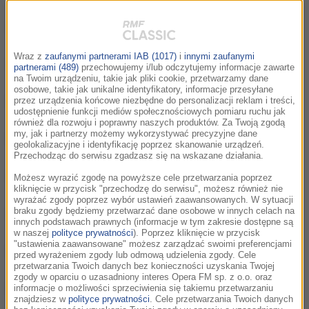
27 V – Król I złodziej
02:15
Wraz z
zaufanymi partnerami IAB (1017)
i
innymi zaufanymi
26 V – Mama Rakuszanka
03:03
partnerami (489)
przechowujemy i/lub odczytujemy informacje zawarte
na Twoim urządzeniu, takie jak pliki cookie, przetwarzamy dane
osobowe, takie jak unikalne identyfikatory, informacje przesyłane
25 V – Raporty z piekła
03:09
przez urządzenia końcowe niezbędne do personalizacji reklam i treści,
udostępnienie funkcji mediów społecznościowych pomiaru ruchu jak
również dla rozwoju i poprawny naszych produktów. Za Twoją zgodą
my, jak i partnerzy możemy wykorzystywać precyzyjne dane
22 V – Cola Pembertona
02:51
geolokalizacyjne i identyfikację poprzez skanowanie urządzeń.
Przechodząc do serwisu zgadzasz się na wskazane działania.
21 V – Leopold & Loeb
02:43
Możesz wyrazić zgodę na powyższe cele przetwarzania poprzez
kliknięcie w przycisk "przechodzę do serwisu", możesz również nie
wyrażać zgody poprzez wybór ustawień zaawansowanych. W sytuacji
20 V – Cola di Rienzo
braku zgody będziemy przetwarzać dane osobowe w innych celach na
03:07
innych podstawach prawnych (informacje w tym zakresie dostępne są
w naszej
polityce prywatności
). Poprzez kliknięcie w przycisk
"ustawienia zaawansowane" możesz zarządzać swoimi preferencjami
19 V – Światło Ho
02:53
przed wyrażeniem zgody lub odmową udzielenia zgody. Cele
przetwarzania Twoich danych bez konieczności uzyskania Twojej
zgody w oparciu o uzasadniony interes Opera FM sp. z o.o. oraz
18 V – Hirszfeld na piechotę
02:29
informacje o możliwości sprzeciwienia się takiemu przetwarzaniu
znajdziesz w
polityce prywatności
. Cele przetwarzania Twoich danych