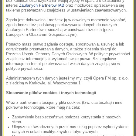
bez konieczności uzyskania Twojej zgody w oparciu o uzasadniony
15 V – Finał Przewrotu
interes
Zaufanych Partnerów IAB
oraz możliwość sprzeciwienia się
03:03
takiemu przetwarzaniu znajdziesz w ustawieniach zaawansowanych.
Zgoda jest dobrowolna i możesz ją w dowolnym momencie wycofać,
14 V – Aleksander Mazowiecki
02:59
zgoda będzie też podstawą przekazywania danych do naszych
Zaufanych Partnerów z siedzibą w państwach trzecich (poza
Europejskim Obszarem Gospodarczym).
13 V – Zamach na JP II
03:09
Ponadto masz prawo żądania dostępu, sprostowania, usunięcia lub
ograniczenia przetwarzania danych, a także złożenia skargi do
Prezesa Urzędu Ochrony Danych Osobowych. W polityce prywatności
12 V – Piłsudski i Wojciechowski
02:54
znajdziesz informacje jak wykonać swoje prawa. Szczegółowe
informacje na temat przetwarzania Twoich danych znajdują się w
polityce prywatności.
11 V – Burza przed katastrofą
03:05
Administratorem tych danych jesteśmy my, czyli Opera FM sp. z o.o.
z siedzibą w Krakowie, al. Waszyngtona 1.
8 V – Antoine de Lavoisier
03:07
Stosowanie plików cookies i innych technologii
Wraz z partnerami stosujemy pliki cookies (tzw. ciasteczka) i inne
7 V – Von Friedeburg
02:51
pokrewne technologie, które mają na celu:
Zapewnienie bezpieczeństwa podczas korzystania z naszych
6 V – Ramon Mercador
02:49
stron
Ulepszenie świadczonych przez nas usług poprzez wykorzystanie
danych w celach analitycznych i statystycznych