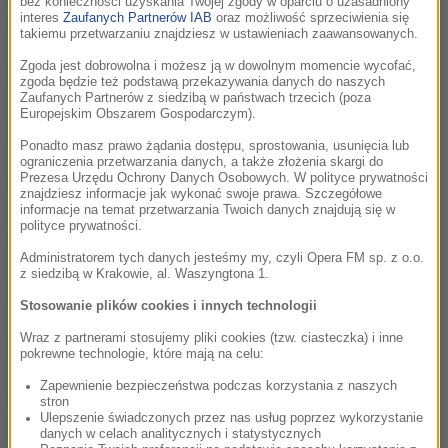
bez konieczności uzyskania Twojej zgody w oparciu o uzasadniony
15 V – Finał Przewrotu
interes
Zaufanych Partnerów IAB
oraz możliwość sprzeciwienia się
03:03
takiemu przetwarzaniu znajdziesz w ustawieniach zaawansowanych.
Zgoda jest dobrowolna i możesz ją w dowolnym momencie wycofać,
14 V – Aleksander Mazowiecki
02:59
zgoda będzie też podstawą przekazywania danych do naszych
Zaufanych Partnerów z siedzibą w państwach trzecich (poza
Europejskim Obszarem Gospodarczym).
13 V – Zamach na JP II
03:09
Ponadto masz prawo żądania dostępu, sprostowania, usunięcia lub
ograniczenia przetwarzania danych, a także złożenia skargi do
Prezesa Urzędu Ochrony Danych Osobowych. W polityce prywatności
12 V – Piłsudski i Wojciechowski
02:54
znajdziesz informacje jak wykonać swoje prawa. Szczegółowe
informacje na temat przetwarzania Twoich danych znajdują się w
polityce prywatności.
11 V – Burza przed katastrofą
03:05
Administratorem tych danych jesteśmy my, czyli Opera FM sp. z o.o.
z siedzibą w Krakowie, al. Waszyngtona 1.
8 V – Antoine de Lavoisier
03:07
Stosowanie plików cookies i innych technologii
Wraz z partnerami stosujemy pliki cookies (tzw. ciasteczka) i inne
7 V – Von Friedeburg
02:51
pokrewne technologie, które mają na celu:
Zapewnienie bezpieczeństwa podczas korzystania z naszych
6 V – Ramon Mercador
02:49
stron
Ulepszenie świadczonych przez nas usług poprzez wykorzystanie
danych w celach analitycznych i statystycznych