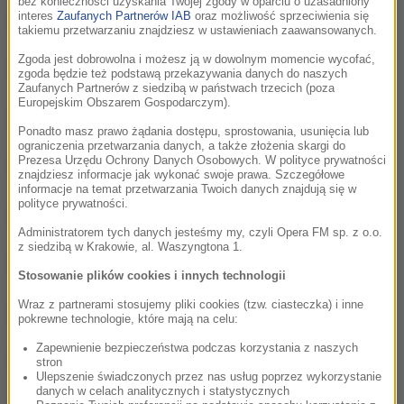
bez konieczności uzyskania Twojej zgody w oparciu o uzasadniony
15 V – Finał Przewrotu
interes
Zaufanych Partnerów IAB
oraz możliwość sprzeciwienia się
03:03
takiemu przetwarzaniu znajdziesz w ustawieniach zaawansowanych.
Zgoda jest dobrowolna i możesz ją w dowolnym momencie wycofać,
14 V – Aleksander Mazowiecki
02:59
zgoda będzie też podstawą przekazywania danych do naszych
Zaufanych Partnerów z siedzibą w państwach trzecich (poza
Europejskim Obszarem Gospodarczym).
13 V – Zamach na JP II
03:09
Ponadto masz prawo żądania dostępu, sprostowania, usunięcia lub
ograniczenia przetwarzania danych, a także złożenia skargi do
Prezesa Urzędu Ochrony Danych Osobowych. W polityce prywatności
12 V – Piłsudski i Wojciechowski
02:54
znajdziesz informacje jak wykonać swoje prawa. Szczegółowe
informacje na temat przetwarzania Twoich danych znajdują się w
polityce prywatności.
11 V – Burza przed katastrofą
03:05
Administratorem tych danych jesteśmy my, czyli Opera FM sp. z o.o.
z siedzibą w Krakowie, al. Waszyngtona 1.
8 V – Antoine de Lavoisier
03:07
Stosowanie plików cookies i innych technologii
Wraz z partnerami stosujemy pliki cookies (tzw. ciasteczka) i inne
7 V – Von Friedeburg
02:51
pokrewne technologie, które mają na celu:
Zapewnienie bezpieczeństwa podczas korzystania z naszych
6 V – Ramon Mercador
02:49
stron
Ulepszenie świadczonych przez nas usług poprzez wykorzystanie
danych w celach analitycznych i statystycznych