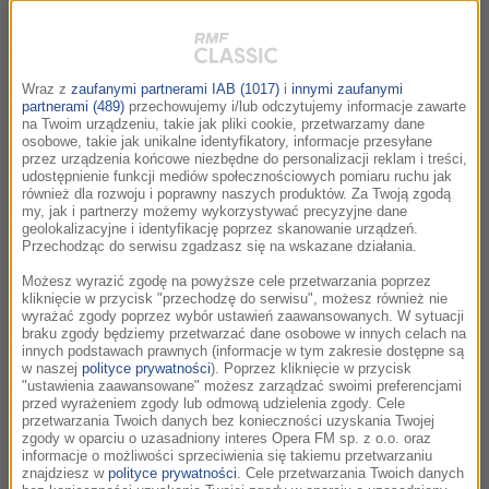
27 V – Król I złodziej
02:15
Wraz z
zaufanymi partnerami IAB (1017)
i
innymi zaufanymi
26 V – Mama Rakuszanka
03:03
partnerami (489)
przechowujemy i/lub odczytujemy informacje zawarte
na Twoim urządzeniu, takie jak pliki cookie, przetwarzamy dane
osobowe, takie jak unikalne identyfikatory, informacje przesyłane
25 V – Raporty z piekła
03:09
przez urządzenia końcowe niezbędne do personalizacji reklam i treści,
udostępnienie funkcji mediów społecznościowych pomiaru ruchu jak
również dla rozwoju i poprawny naszych produktów. Za Twoją zgodą
my, jak i partnerzy możemy wykorzystywać precyzyjne dane
22 V – Cola Pembertona
02:51
geolokalizacyjne i identyfikację poprzez skanowanie urządzeń.
Przechodząc do serwisu zgadzasz się na wskazane działania.
21 V – Leopold & Loeb
02:43
Możesz wyrazić zgodę na powyższe cele przetwarzania poprzez
kliknięcie w przycisk "przechodzę do serwisu", możesz również nie
wyrażać zgody poprzez wybór ustawień zaawansowanych. W sytuacji
20 V – Cola di Rienzo
braku zgody będziemy przetwarzać dane osobowe w innych celach na
03:07
innych podstawach prawnych (informacje w tym zakresie dostępne są
w naszej
polityce prywatności
). Poprzez kliknięcie w przycisk
"ustawienia zaawansowane" możesz zarządzać swoimi preferencjami
19 V – Światło Ho
02:53
przed wyrażeniem zgody lub odmową udzielenia zgody. Cele
przetwarzania Twoich danych bez konieczności uzyskania Twojej
zgody w oparciu o uzasadniony interes Opera FM sp. z o.o. oraz
18 V – Hirszfeld na piechotę
02:29
informacje o możliwości sprzeciwienia się takiemu przetwarzaniu
znajdziesz w
polityce prywatności
. Cele przetwarzania Twoich danych