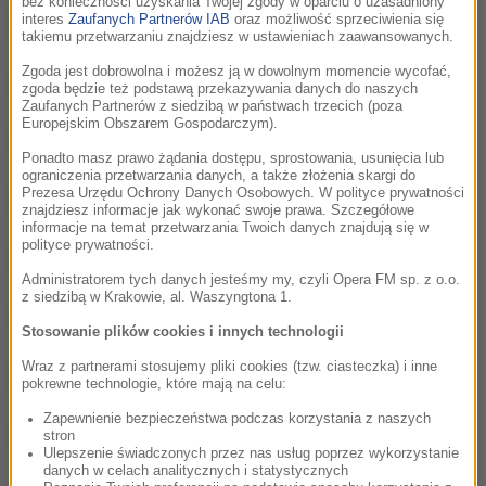
bez konieczności uzyskania Twojej zgody w oparciu o uzasadniony
15 V – Finał Przewrotu
interes
Zaufanych Partnerów IAB
oraz możliwość sprzeciwienia się
03:03
takiemu przetwarzaniu znajdziesz w ustawieniach zaawansowanych.
Zgoda jest dobrowolna i możesz ją w dowolnym momencie wycofać,
14 V – Aleksander Mazowiecki
02:59
zgoda będzie też podstawą przekazywania danych do naszych
Zaufanych Partnerów z siedzibą w państwach trzecich (poza
Europejskim Obszarem Gospodarczym).
13 V – Zamach na JP II
03:09
Ponadto masz prawo żądania dostępu, sprostowania, usunięcia lub
ograniczenia przetwarzania danych, a także złożenia skargi do
Prezesa Urzędu Ochrony Danych Osobowych. W polityce prywatności
12 V – Piłsudski i Wojciechowski
02:54
znajdziesz informacje jak wykonać swoje prawa. Szczegółowe
informacje na temat przetwarzania Twoich danych znajdują się w
polityce prywatności.
11 V – Burza przed katastrofą
03:05
Administratorem tych danych jesteśmy my, czyli Opera FM sp. z o.o.
z siedzibą w Krakowie, al. Waszyngtona 1.
8 V – Antoine de Lavoisier
03:07
Stosowanie plików cookies i innych technologii
Wraz z partnerami stosujemy pliki cookies (tzw. ciasteczka) i inne
7 V – Von Friedeburg
02:51
pokrewne technologie, które mają na celu:
Zapewnienie bezpieczeństwa podczas korzystania z naszych
6 V – Ramon Mercador
02:49
stron
Ulepszenie świadczonych przez nas usług poprzez wykorzystanie
danych w celach analitycznych i statystycznych