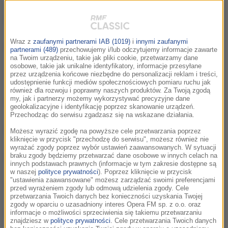
27 V – Król I złodziej
02:15
Wraz z
zaufanymi partnerami IAB (1019)
i
innymi zaufanymi
26 V – Mama Rakuszanka
03:03
partnerami (489)
przechowujemy i/lub odczytujemy informacje zawarte
na Twoim urządzeniu, takie jak pliki cookie, przetwarzamy dane
osobowe, takie jak unikalne identyfikatory, informacje przesyłane
25 V – Raporty z piekła
03:09
przez urządzenia końcowe niezbędne do personalizacji reklam i treści,
udostępnienie funkcji mediów społecznościowych pomiaru ruchu jak
również dla rozwoju i poprawny naszych produktów. Za Twoją zgodą
my, jak i partnerzy możemy wykorzystywać precyzyjne dane
22 V – Cola Pembertona
02:51
geolokalizacyjne i identyfikację poprzez skanowanie urządzeń.
Przechodząc do serwisu zgadzasz się na wskazane działania.
21 V – Leopold & Loeb
02:43
Możesz wyrazić zgodę na powyższe cele przetwarzania poprzez
kliknięcie w przycisk "przechodzę do serwisu", możesz również nie
wyrażać zgody poprzez wybór ustawień zaawansowanych. W sytuacji
20 V – Cola di Rienzo
braku zgody będziemy przetwarzać dane osobowe w innych celach na
03:07
innych podstawach prawnych (informacje w tym zakresie dostępne są
w naszej
polityce prywatności
). Poprzez kliknięcie w przycisk
"ustawienia zaawansowane" możesz zarządzać swoimi preferencjami
19 V – Światło Ho
02:53
przed wyrażeniem zgody lub odmową udzielenia zgody. Cele
przetwarzania Twoich danych bez konieczności uzyskania Twojej
zgody w oparciu o uzasadniony interes Opera FM sp. z o.o. oraz
18 V – Hirszfeld na piechotę
02:29
informacje o możliwości sprzeciwienia się takiemu przetwarzaniu
znajdziesz w
polityce prywatności
. Cele przetwarzania Twoich danych