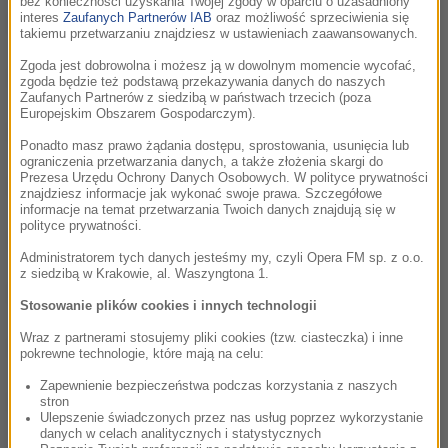
bez konieczności uzyskania Twojej zgody w oparciu o uzasadniony
interes
Zaufanych Partnerów IAB
oraz możliwość sprzeciwienia się
15 V – Finał Przewrotu
03:03
takiemu przetwarzaniu znajdziesz w ustawieniach zaawansowanych.
Zgoda jest dobrowolna i możesz ją w dowolnym momencie wycofać,
14 V – Aleksander Mazowiecki
02:59
zgoda będzie też podstawą przekazywania danych do naszych
Zaufanych Partnerów z siedzibą w państwach trzecich (poza
Europejskim Obszarem Gospodarczym).
13 V – Zamach na JP II
03:09
Ponadto masz prawo żądania dostępu, sprostowania, usunięcia lub
ograniczenia przetwarzania danych, a także złożenia skargi do
Prezesa Urzędu Ochrony Danych Osobowych. W polityce prywatności
12 V – Piłsudski i Wojciechowski
02:54
znajdziesz informacje jak wykonać swoje prawa. Szczegółowe
informacje na temat przetwarzania Twoich danych znajdują się w
polityce prywatności.
11 V – Burza przed katastrofą
03:05
Administratorem tych danych jesteśmy my, czyli Opera FM sp. z o.o.
z siedzibą w Krakowie, al. Waszyngtona 1.
8 V – Antoine de Lavoisier
03:07
Stosowanie plików cookies i innych technologii
Wraz z partnerami stosujemy pliki cookies (tzw. ciasteczka) i inne
7 V – Von Friedeburg
02:51
pokrewne technologie, które mają na celu:
Zapewnienie bezpieczeństwa podczas korzystania z naszych
6 V – Ramon Mercador
02:49
stron
Ulepszenie świadczonych przez nas usług poprzez wykorzystanie
danych w celach analitycznych i statystycznych