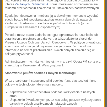
bez konieczności uzyskania Twojej zgody w oparciu o uzasadniony
interes
Zaufanych Partnerów IAB
oraz możliwość sprzeciwienia się
15 V – Finał Przewrotu
03:03
takiemu przetwarzaniu znajdziesz w ustawieniach zaawansowanych.
Zgoda jest dobrowolna i możesz ją w dowolnym momencie wycofać,
14 V – Aleksander Mazowiecki
02:59
zgoda będzie też podstawą przekazywania danych do naszych
Zaufanych Partnerów z siedzibą w państwach trzecich (poza
Europejskim Obszarem Gospodarczym).
13 V – Zamach na JP II
03:09
Ponadto masz prawo żądania dostępu, sprostowania, usunięcia lub
ograniczenia przetwarzania danych, a także złożenia skargi do
Prezesa Urzędu Ochrony Danych Osobowych. W polityce prywatności
12 V – Piłsudski i Wojciechowski
02:54
znajdziesz informacje jak wykonać swoje prawa. Szczegółowe
informacje na temat przetwarzania Twoich danych znajdują się w
polityce prywatności.
11 V – Burza przed katastrofą
03:05
Administratorem tych danych jesteśmy my, czyli Opera FM sp. z o.o.
z siedzibą w Krakowie, al. Waszyngtona 1.
8 V – Antoine de Lavoisier
03:07
Stosowanie plików cookies i innych technologii
Wraz z partnerami stosujemy pliki cookies (tzw. ciasteczka) i inne
7 V – Von Friedeburg
02:51
pokrewne technologie, które mają na celu:
Zapewnienie bezpieczeństwa podczas korzystania z naszych
6 V – Ramon Mercador
02:49
stron
Ulepszenie świadczonych przez nas usług poprzez wykorzystanie
danych w celach analitycznych i statystycznych