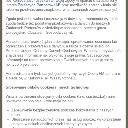
bez konieczności uzyskania Twojej zgody w oparciu o uzasadniony
15 V – Finał Przewrotu
interes
Zaufanych Partnerów IAB
oraz możliwość sprzeciwienia się
03:03
takiemu przetwarzaniu znajdziesz w ustawieniach zaawansowanych.
Zgoda jest dobrowolna i możesz ją w dowolnym momencie wycofać,
14 V – Aleksander Mazowiecki
02:59
zgoda będzie też podstawą przekazywania danych do naszych
Zaufanych Partnerów z siedzibą w państwach trzecich (poza
Europejskim Obszarem Gospodarczym).
13 V – Zamach na JP II
03:09
Ponadto masz prawo żądania dostępu, sprostowania, usunięcia lub
ograniczenia przetwarzania danych, a także złożenia skargi do
Prezesa Urzędu Ochrony Danych Osobowych. W polityce prywatności
12 V – Piłsudski i Wojciechowski
02:54
znajdziesz informacje jak wykonać swoje prawa. Szczegółowe
informacje na temat przetwarzania Twoich danych znajdują się w
polityce prywatności.
11 V – Burza przed katastrofą
03:05
Administratorem tych danych jesteśmy my, czyli Opera FM sp. z o.o.
z siedzibą w Krakowie, al. Waszyngtona 1.
8 V – Antoine de Lavoisier
03:07
Stosowanie plików cookies i innych technologii
Wraz z partnerami stosujemy pliki cookies (tzw. ciasteczka) i inne
7 V – Von Friedeburg
02:51
pokrewne technologie, które mają na celu:
Zapewnienie bezpieczeństwa podczas korzystania z naszych
6 V – Ramon Mercador
02:49
stron
Ulepszenie świadczonych przez nas usług poprzez wykorzystanie
danych w celach analitycznych i statystycznych