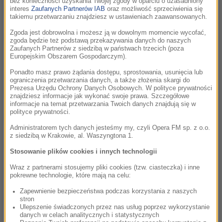
bez konieczności uzyskania Twojej zgody w oparciu o uzasadniony
interes
Zaufanych Partnerów IAB
oraz możliwość sprzeciwienia się
15 V – Finał Przewrotu
03:03
takiemu przetwarzaniu znajdziesz w ustawieniach zaawansowanych.
Zgoda jest dobrowolna i możesz ją w dowolnym momencie wycofać,
14 V – Aleksander Mazowiecki
02:59
zgoda będzie też podstawą przekazywania danych do naszych
Zaufanych Partnerów z siedzibą w państwach trzecich (poza
Europejskim Obszarem Gospodarczym).
13 V – Zamach na JP II
03:09
Ponadto masz prawo żądania dostępu, sprostowania, usunięcia lub
ograniczenia przetwarzania danych, a także złożenia skargi do
Prezesa Urzędu Ochrony Danych Osobowych. W polityce prywatności
12 V – Piłsudski i Wojciechowski
02:54
znajdziesz informacje jak wykonać swoje prawa. Szczegółowe
informacje na temat przetwarzania Twoich danych znajdują się w
polityce prywatności.
11 V – Burza przed katastrofą
03:05
Administratorem tych danych jesteśmy my, czyli Opera FM sp. z o.o.
z siedzibą w Krakowie, al. Waszyngtona 1.
8 V – Antoine de Lavoisier
03:07
Stosowanie plików cookies i innych technologii
Wraz z partnerami stosujemy pliki cookies (tzw. ciasteczka) i inne
7 V – Von Friedeburg
02:51
pokrewne technologie, które mają na celu:
Zapewnienie bezpieczeństwa podczas korzystania z naszych
6 V – Ramon Mercador
02:49
stron
Ulepszenie świadczonych przez nas usług poprzez wykorzystanie
danych w celach analitycznych i statystycznych