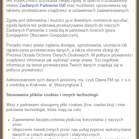
bez konieczności uzyskania Twojej zgody w oparciu o uzasadniony
interes
Zaufanych Partnerów IAB
oraz możliwość sprzeciwienia się
takiemu przetwarzaniu znajdziesz w ustawieniach zaawansowanych.
15.03.2026 Dagmara Wyskiel - SACO i LA
21:25
Diverse Art Show (Chile)
Zgoda jest dobrowolna i możesz ją w dowolnym momencie wycofać,
zgoda będzie też podstawą przekazywania danych do naszych
Zaufanych Partnerów z siedzibą w państwach trzecich (poza
Europejskim Obszarem Gospodarczym).
08.03.2026 Islandia też jest kobietą –
21:25
Aleksandra Kozłowska i Mirella Wąsiewicz
Ponadto masz prawo żądania dostępu, sprostowania, usunięcia lub
ograniczenia przetwarzania danych, a także złożenia skargi do
Prezesa Urzędu Ochrony Danych Osobowych. W polityce prywatności
01.03.2026 Marek Tomalik – Świty i
20:41
znajdziesz informacje jak wykonać swoje prawa. Szczegółowe
zachody
informacje na temat przetwarzania Twoich danych znajdują się w
polityce prywatności.
Administratorem tych danych jesteśmy my, czyli Opera FM sp. z o.o.
22.02.2026 Michał Stefanowski – Niger i
21:04
z siedzibą w Krakowie, al. Waszyngtona 1.
Festiwal Gerewol
Stosowanie plików cookies i innych technologii
15.02.2026 Michał Słodowy – Z Parku do
Wraz z partnerami stosujemy pliki cookies (tzw. ciasteczka) i inne
21:46
pokrewne technologie, które mają na celu:
Parku
Zapewnienie bezpieczeństwa podczas korzystania z naszych
stron
08.02.2026 Marek Tomalik – Big Ben, Wielki
20:37
Ulepszenie świadczonych przez nas usług poprzez wykorzystanie
Biały Wieloryb dachem Australii?
danych w celach analitycznych i statystycznych