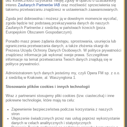
bez konieczności uzyskania Twojej zgody w oparciu o uzasadniony
interes
Zaufanych Partnerów IAB
oraz możliwość sprzeciwienia się
takiemu przetwarzaniu znajdziesz w ustawieniach zaawansowanych.
15.03.2026 Dagmara Wyskiel - SACO i LA
21:25
Diverse Art Show (Chile)
Zgoda jest dobrowolna i możesz ją w dowolnym momencie wycofać,
zgoda będzie też podstawą przekazywania danych do naszych
Zaufanych Partnerów z siedzibą w państwach trzecich (poza
Europejskim Obszarem Gospodarczym).
08.03.2026 Islandia też jest kobietą –
21:25
Aleksandra Kozłowska i Mirella Wąsiewicz
Ponadto masz prawo żądania dostępu, sprostowania, usunięcia lub
ograniczenia przetwarzania danych, a także złożenia skargi do
Prezesa Urzędu Ochrony Danych Osobowych. W polityce prywatności
01.03.2026 Marek Tomalik – Świty i
20:41
znajdziesz informacje jak wykonać swoje prawa. Szczegółowe
zachody
informacje na temat przetwarzania Twoich danych znajdują się w
polityce prywatności.
Administratorem tych danych jesteśmy my, czyli Opera FM sp. z o.o.
22.02.2026 Michał Stefanowski – Niger i
21:04
z siedzibą w Krakowie, al. Waszyngtona 1.
Festiwal Gerewol
Stosowanie plików cookies i innych technologii
15.02.2026 Michał Słodowy – Z Parku do
Wraz z partnerami stosujemy pliki cookies (tzw. ciasteczka) i inne
21:46
pokrewne technologie, które mają na celu:
Parku
Zapewnienie bezpieczeństwa podczas korzystania z naszych
stron
08.02.2026 Marek Tomalik – Big Ben, Wielki
20:37
Ulepszenie świadczonych przez nas usług poprzez wykorzystanie
Biały Wieloryb dachem Australii?
danych w celach analitycznych i statystycznych