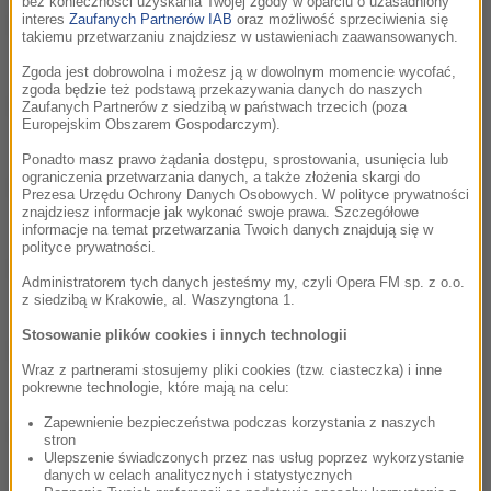
bez konieczności uzyskania Twojej zgody w oparciu o uzasadniony
interes
Zaufanych Partnerów IAB
oraz możliwość sprzeciwienia się
15.03.2026 Dagmara Wyskiel - SACO i LA
21:25
takiemu przetwarzaniu znajdziesz w ustawieniach zaawansowanych.
Diverse Art Show (Chile)
Zgoda jest dobrowolna i możesz ją w dowolnym momencie wycofać,
zgoda będzie też podstawą przekazywania danych do naszych
08.03.2026 Islandia też jest kobietą –
21:25
Zaufanych Partnerów z siedzibą w państwach trzecich (poza
Aleksandra Kozłowska i Mirella Wąsiewicz
Europejskim Obszarem Gospodarczym).
Ponadto masz prawo żądania dostępu, sprostowania, usunięcia lub
ograniczenia przetwarzania danych, a także złożenia skargi do
01.03.2026 Marek Tomalik – Świty i
20:41
Prezesa Urzędu Ochrony Danych Osobowych. W polityce prywatności
zachody
znajdziesz informacje jak wykonać swoje prawa. Szczegółowe
informacje na temat przetwarzania Twoich danych znajdują się w
polityce prywatności.
22.02.2026 Michał Stefanowski – Niger i
21:04
Administratorem tych danych jesteśmy my, czyli Opera FM sp. z o.o.
Festiwal Gerewol
z siedzibą w Krakowie, al. Waszyngtona 1.
Stosowanie plików cookies i innych technologii
15.02.2026 Michał Słodowy – Z Parku do
21:46
Parku
Wraz z partnerami stosujemy pliki cookies (tzw. ciasteczka) i inne
pokrewne technologie, które mają na celu:
Zapewnienie bezpieczeństwa podczas korzystania z naszych
08.02.2026 Marek Tomalik – Big Ben, Wielki
20:37
stron
Biały Wieloryb dachem Australii?
Ulepszenie świadczonych przez nas usług poprzez wykorzystanie
danych w celach analitycznych i statystycznych