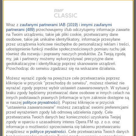
26.04.2026 Leonard Szuszkiewicz – Uganda
21:03
19.04.2026 David Harrington - Muzyka w
23:16
Wraz z
zaufanymi partnerami IAB (1019)
i
innymi zaufanymi
ciągłej, ewoluującej interakcji ze światem
partnerami (489)
przechowujemy i/lub odczytujemy informacje zawarte
na Twoim urządzeniu, takie jak pliki cookie, przetwarzamy dane
osobowe, takie jak unikalne identyfikatory, informacje przesyłane
przez urządzenia końcowe niezbędne do personalizacji reklam i treści,
12.04.2026 Aga Zano – “Księga Łabędzi”
21:20
udostępnienie funkcji mediów społecznościowych pomiaru ruchu jak
(Alexis Wright)
również dla rozwoju i poprawny naszych produktów. Za Twoją zgodą
my, jak i partnerzy możemy wykorzystywać precyzyjne dane
geolokalizacyjne i identyfikację poprzez skanowanie urządzeń.
05.04.2026 Justyna Miguła i Piotr
Przechodząc do serwisu zgadzasz się na wskazane działania.
23:03
Damasiewicz – Wielkanoc w Armenii
Możesz wyrazić zgodę na powyższe cele przetwarzania poprzez
kliknięcie w przycisk "przechodzę do serwisu", możesz również nie
wyrażać zgody poprzez wybór ustawień zaawansowanych. W sytuacji
29.03.2026 Tomek Habdas – “Górskie
21:54
braku zgody będziemy przetwarzać dane osobowe w innych celach na
rozmowy. Ludzie, miejsca i historie z
innych podstawach prawnych (informacje w tym zakresie dostępne są
w naszej
polityce prywatności
). Poprzez kliknięcie w przycisk
polskich gór”
"ustawienia zaawansowane" możesz zarządzać swoimi preferencjami
przed wyrażeniem zgody lub odmową udzielenia zgody. Cele
przetwarzania Twoich danych bez konieczności uzyskania Twojej
22.03.2026 prof. Damian Leszczyński –
22:05
zgody w oparciu o uzasadniony interes Opera FM sp. z o.o. oraz
rozbitkowie i awanturnicy Oceanu
informacje o możliwości sprzeciwienia się takiemu przetwarzaniu
znajdziesz w
polityce prywatności
. Cele przetwarzania Twoich danych
Spokojnego