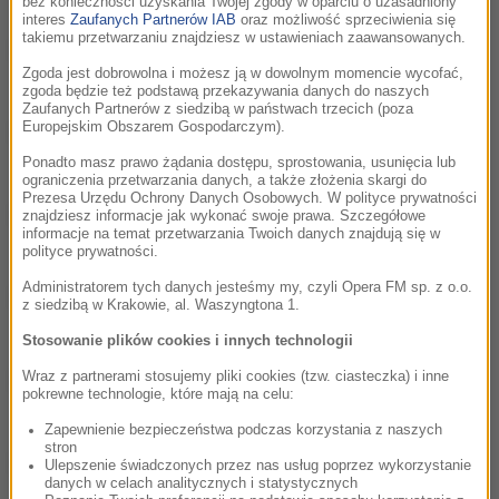
bez konieczności uzyskania Twojej zgody w oparciu o uzasadniony
interes
Zaufanych Partnerów IAB
oraz możliwość sprzeciwienia się
takiemu przetwarzaniu znajdziesz w ustawieniach zaawansowanych.
15.03.2026 Dagmara Wyskiel - SACO i LA
21:25
Diverse Art Show (Chile)
Zgoda jest dobrowolna i możesz ją w dowolnym momencie wycofać,
zgoda będzie też podstawą przekazywania danych do naszych
Zaufanych Partnerów z siedzibą w państwach trzecich (poza
Europejskim Obszarem Gospodarczym).
08.03.2026 Islandia też jest kobietą –
21:25
Aleksandra Kozłowska i Mirella Wąsiewicz
Ponadto masz prawo żądania dostępu, sprostowania, usunięcia lub
ograniczenia przetwarzania danych, a także złożenia skargi do
Prezesa Urzędu Ochrony Danych Osobowych. W polityce prywatności
01.03.2026 Marek Tomalik – Świty i
20:41
znajdziesz informacje jak wykonać swoje prawa. Szczegółowe
zachody
informacje na temat przetwarzania Twoich danych znajdują się w
polityce prywatności.
Administratorem tych danych jesteśmy my, czyli Opera FM sp. z o.o.
22.02.2026 Michał Stefanowski – Niger i
21:04
z siedzibą w Krakowie, al. Waszyngtona 1.
Festiwal Gerewol
Stosowanie plików cookies i innych technologii
15.02.2026 Michał Słodowy – Z Parku do
Wraz z partnerami stosujemy pliki cookies (tzw. ciasteczka) i inne
21:46
pokrewne technologie, które mają na celu:
Parku
Zapewnienie bezpieczeństwa podczas korzystania z naszych
stron
08.02.2026 Marek Tomalik – Big Ben, Wielki
20:37
Ulepszenie świadczonych przez nas usług poprzez wykorzystanie
Biały Wieloryb dachem Australii?
danych w celach analitycznych i statystycznych