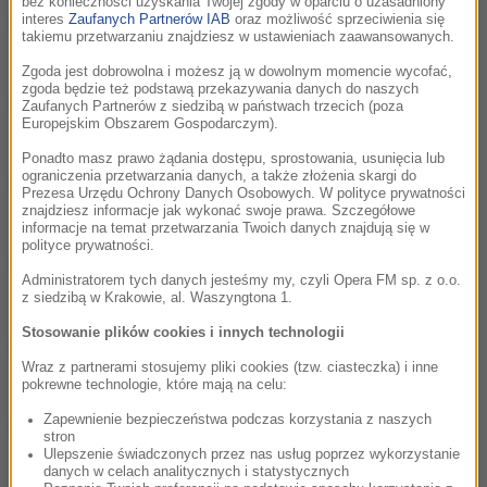
bez konieczności uzyskania Twojej zgody w oparciu o uzasadniony
interes
Zaufanych Partnerów IAB
oraz możliwość sprzeciwienia się
15.03.2026 Dagmara Wyskiel - SACO i LA
21:25
takiemu przetwarzaniu znajdziesz w ustawieniach zaawansowanych.
Diverse Art Show (Chile)
Zgoda jest dobrowolna i możesz ją w dowolnym momencie wycofać,
zgoda będzie też podstawą przekazywania danych do naszych
08.03.2026 Islandia też jest kobietą –
21:25
Zaufanych Partnerów z siedzibą w państwach trzecich (poza
Aleksandra Kozłowska i Mirella Wąsiewicz
Europejskim Obszarem Gospodarczym).
Ponadto masz prawo żądania dostępu, sprostowania, usunięcia lub
ograniczenia przetwarzania danych, a także złożenia skargi do
01.03.2026 Marek Tomalik – Świty i
20:41
Prezesa Urzędu Ochrony Danych Osobowych. W polityce prywatności
zachody
znajdziesz informacje jak wykonać swoje prawa. Szczegółowe
informacje na temat przetwarzania Twoich danych znajdują się w
polityce prywatności.
22.02.2026 Michał Stefanowski – Niger i
21:04
Administratorem tych danych jesteśmy my, czyli Opera FM sp. z o.o.
Festiwal Gerewol
z siedzibą w Krakowie, al. Waszyngtona 1.
Stosowanie plików cookies i innych technologii
15.02.2026 Michał Słodowy – Z Parku do
21:46
Parku
Wraz z partnerami stosujemy pliki cookies (tzw. ciasteczka) i inne
pokrewne technologie, które mają na celu:
Zapewnienie bezpieczeństwa podczas korzystania z naszych
08.02.2026 Marek Tomalik – Big Ben, Wielki
20:37
stron
Biały Wieloryb dachem Australii?
Ulepszenie świadczonych przez nas usług poprzez wykorzystanie
danych w celach analitycznych i statystycznych