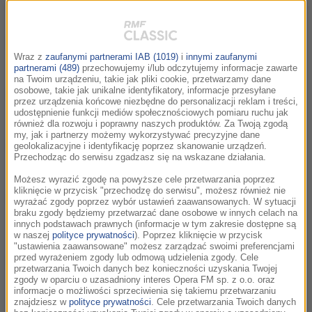
26.04.2026 Leonard Szuszkiewicz – Uganda
21:03
19.04.2026 David Harrington - Muzyka w
23:16
ciągłej, ewoluującej interakcji ze światem
Wraz z
zaufanymi partnerami IAB (1019)
i
innymi zaufanymi
partnerami (489)
przechowujemy i/lub odczytujemy informacje zawarte
na Twoim urządzeniu, takie jak pliki cookie, przetwarzamy dane
12.04.2026 Aga Zano – “Księga Łabędzi”
osobowe, takie jak unikalne identyfikatory, informacje przesyłane
21:20
przez urządzenia końcowe niezbędne do personalizacji reklam i treści,
(Alexis Wright)
udostępnienie funkcji mediów społecznościowych pomiaru ruchu jak
również dla rozwoju i poprawny naszych produktów. Za Twoją zgodą
my, jak i partnerzy możemy wykorzystywać precyzyjne dane
05.04.2026 Justyna Miguła i Piotr
23:03
geolokalizacyjne i identyfikację poprzez skanowanie urządzeń.
Damasiewicz – Wielkanoc w Armenii
Przechodząc do serwisu zgadzasz się na wskazane działania.
Możesz wyrazić zgodę na powyższe cele przetwarzania poprzez
kliknięcie w przycisk "przechodzę do serwisu", możesz również nie
29.03.2026 Tomek Habdas – “Górskie
21:54
wyrażać zgody poprzez wybór ustawień zaawansowanych. W sytuacji
rozmowy. Ludzie, miejsca i historie z
braku zgody będziemy przetwarzać dane osobowe w innych celach na
polskich gór”
innych podstawach prawnych (informacje w tym zakresie dostępne są
w naszej
polityce prywatności
). Poprzez kliknięcie w przycisk
"ustawienia zaawansowane" możesz zarządzać swoimi preferencjami
przed wyrażeniem zgody lub odmową udzielenia zgody. Cele
22.03.2026 prof. Damian Leszczyński –
22:05
przetwarzania Twoich danych bez konieczności uzyskania Twojej
rozbitkowie i awanturnicy Oceanu
zgody w oparciu o uzasadniony interes Opera FM sp. z o.o. oraz
Spokojnego
informacje o możliwości sprzeciwienia się takiemu przetwarzaniu
znajdziesz w
polityce prywatności
. Cele przetwarzania Twoich danych