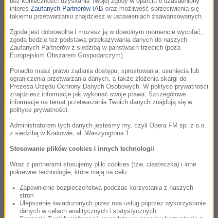
bez konieczności uzyskania Twojej zgody w oparciu o uzasadniony
interes
Zaufanych Partnerów IAB
oraz możliwość sprzeciwienia się
takiemu przetwarzaniu znajdziesz w ustawieniach zaawansowanych.
15.03.2026 Dagmara Wyskiel - SACO i LA
21:25
Diverse Art Show (Chile)
Zgoda jest dobrowolna i możesz ją w dowolnym momencie wycofać,
zgoda będzie też podstawą przekazywania danych do naszych
Zaufanych Partnerów z siedzibą w państwach trzecich (poza
08.03.2026 Islandia też jest kobietą –
Europejskim Obszarem Gospodarczym).
21:25
Aleksandra Kozłowska i Mirella Wąsiewicz
Ponadto masz prawo żądania dostępu, sprostowania, usunięcia lub
ograniczenia przetwarzania danych, a także złożenia skargi do
Prezesa Urzędu Ochrony Danych Osobowych. W polityce prywatności
01.03.2026 Marek Tomalik – Świty i
20:41
znajdziesz informacje jak wykonać swoje prawa. Szczegółowe
zachody
informacje na temat przetwarzania Twoich danych znajdują się w
polityce prywatności.
Administratorem tych danych jesteśmy my, czyli Opera FM sp. z o.o.
22.02.2026 Michał Stefanowski – Niger i
21:04
z siedzibą w Krakowie, al. Waszyngtona 1.
Festiwal Gerewol
Stosowanie plików cookies i innych technologii
15.02.2026 Michał Słodowy – Z Parku do
Wraz z partnerami stosujemy pliki cookies (tzw. ciasteczka) i inne
21:46
pokrewne technologie, które mają na celu:
Parku
Zapewnienie bezpieczeństwa podczas korzystania z naszych
stron
08.02.2026 Marek Tomalik – Big Ben, Wielki
20:37
Ulepszenie świadczonych przez nas usług poprzez wykorzystanie
Biały Wieloryb dachem Australii?
danych w celach analitycznych i statystycznych