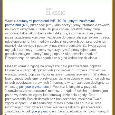
19.04.2026 David Harrington - Muzyka w
23:16
ciągłej, ewoluującej interakcji ze światem
Wraz z
zaufanymi partnerami IAB (1019)
i
innymi zaufanymi
partnerami (489)
przechowujemy i/lub odczytujemy informacje zawarte
12.04.2026 Aga Zano – “Księga Łabędzi”
21:20
na Twoim urządzeniu, takie jak pliki cookie, przetwarzamy dane
(Alexis Wright)
osobowe, takie jak unikalne identyfikatory, informacje przesyłane
przez urządzenia końcowe niezbędne do personalizacji reklam i treści,
udostępnienie funkcji mediów społecznościowych pomiaru ruchu jak
również dla rozwoju i poprawny naszych produktów. Za Twoją zgodą
05.04.2026 Justyna Miguła i Piotr
23:03
my, jak i partnerzy możemy wykorzystywać precyzyjne dane
Damasiewicz – Wielkanoc w Armenii
geolokalizacyjne i identyfikację poprzez skanowanie urządzeń.
Przechodząc do serwisu zgadzasz się na wskazane działania.
29.03.2026 Tomek Habdas – “Górskie
21:54
Możesz wyrazić zgodę na powyższe cele przetwarzania poprzez
rozmowy. Ludzie, miejsca i historie z
kliknięcie w przycisk "przechodzę do serwisu", możesz również nie
wyrażać zgody poprzez wybór ustawień zaawansowanych. W sytuacji
polskich gór”
braku zgody będziemy przetwarzać dane osobowe w innych celach na
innych podstawach prawnych (informacje w tym zakresie dostępne są
w naszej
polityce prywatności
). Poprzez kliknięcie w przycisk
22.03.2026 prof. Damian Leszczyński –
22:05
"ustawienia zaawansowane" możesz zarządzać swoimi preferencjami
rozbitkowie i awanturnicy Oceanu
przed wyrażeniem zgody lub odmową udzielenia zgody. Cele
przetwarzania Twoich danych bez konieczności uzyskania Twojej
Spokojnego
zgody w oparciu o uzasadniony interes Opera FM sp. z o.o. oraz
informacje o możliwości sprzeciwienia się takiemu przetwarzaniu
znajdziesz w
polityce prywatności
. Cele przetwarzania Twoich danych
15.03.2026 Dagmara Wyskiel - SACO i LA
21:25