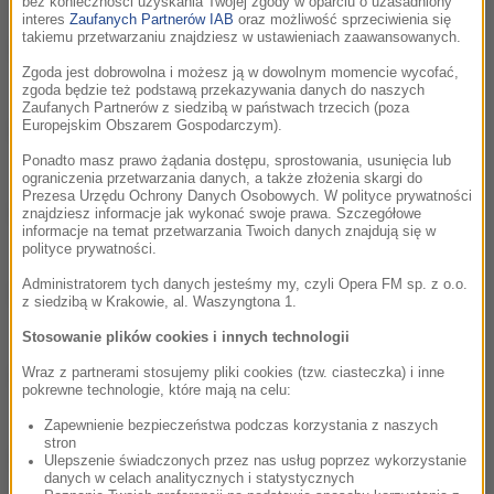
bez konieczności uzyskania Twojej zgody w oparciu o uzasadniony
interes
Zaufanych Partnerów IAB
oraz możliwość sprzeciwienia się
takiemu przetwarzaniu znajdziesz w ustawieniach zaawansowanych.
15.03.2026 Dagmara Wyskiel - SACO i LA
21:25
Diverse Art Show (Chile)
Zgoda jest dobrowolna i możesz ją w dowolnym momencie wycofać,
zgoda będzie też podstawą przekazywania danych do naszych
Zaufanych Partnerów z siedzibą w państwach trzecich (poza
Europejskim Obszarem Gospodarczym).
08.03.2026 Islandia też jest kobietą –
21:25
Aleksandra Kozłowska i Mirella Wąsiewicz
Ponadto masz prawo żądania dostępu, sprostowania, usunięcia lub
ograniczenia przetwarzania danych, a także złożenia skargi do
Prezesa Urzędu Ochrony Danych Osobowych. W polityce prywatności
01.03.2026 Marek Tomalik – Świty i
20:41
znajdziesz informacje jak wykonać swoje prawa. Szczegółowe
zachody
informacje na temat przetwarzania Twoich danych znajdują się w
polityce prywatności.
Administratorem tych danych jesteśmy my, czyli Opera FM sp. z o.o.
22.02.2026 Michał Stefanowski – Niger i
21:04
z siedzibą w Krakowie, al. Waszyngtona 1.
Festiwal Gerewol
Stosowanie plików cookies i innych technologii
15.02.2026 Michał Słodowy – Z Parku do
Wraz z partnerami stosujemy pliki cookies (tzw. ciasteczka) i inne
21:46
pokrewne technologie, które mają na celu:
Parku
Zapewnienie bezpieczeństwa podczas korzystania z naszych
stron
08.02.2026 Marek Tomalik – Big Ben, Wielki
20:37
Ulepszenie świadczonych przez nas usług poprzez wykorzystanie
Biały Wieloryb dachem Australii?
danych w celach analitycznych i statystycznych