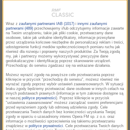
26.04.2026 Leonard Szuszkiewicz – Uganda
21:03
19.04.2026 David Harrington - Muzyka w
23:16
Wraz z
zaufanymi partnerami IAB (1017)
i
innymi zaufanymi
ciągłej, ewoluującej interakcji ze światem
partnerami (489)
przechowujemy i/lub odczytujemy informacje zawarte
na Twoim urządzeniu, takie jak pliki cookie, przetwarzamy dane
osobowe, takie jak unikalne identyfikatory, informacje przesyłane
przez urządzenia końcowe niezbędne do personalizacji reklam i treści,
12.04.2026 Aga Zano – “Księga Łabędzi”
21:20
udostępnienie funkcji mediów społecznościowych pomiaru ruchu jak
(Alexis Wright)
również dla rozwoju i poprawny naszych produktów. Za Twoją zgodą
my, jak i partnerzy możemy wykorzystywać precyzyjne dane
geolokalizacyjne i identyfikację poprzez skanowanie urządzeń.
05.04.2026 Justyna Miguła i Piotr
Przechodząc do serwisu zgadzasz się na wskazane działania.
23:03
Damasiewicz – Wielkanoc w Armenii
Możesz wyrazić zgodę na powyższe cele przetwarzania poprzez
kliknięcie w przycisk "przechodzę do serwisu", możesz również nie
wyrażać zgody poprzez wybór ustawień zaawansowanych. W sytuacji
29.03.2026 Tomek Habdas – “Górskie
21:54
braku zgody będziemy przetwarzać dane osobowe w innych celach na
rozmowy. Ludzie, miejsca i historie z
innych podstawach prawnych (informacje w tym zakresie dostępne są
w naszej
polityce prywatności
). Poprzez kliknięcie w przycisk
polskich gór”
"ustawienia zaawansowane" możesz zarządzać swoimi preferencjami
przed wyrażeniem zgody lub odmową udzielenia zgody. Cele
przetwarzania Twoich danych bez konieczności uzyskania Twojej
22.03.2026 prof. Damian Leszczyński –
22:05
zgody w oparciu o uzasadniony interes Opera FM sp. z o.o. oraz
rozbitkowie i awanturnicy Oceanu
informacje o możliwości sprzeciwienia się takiemu przetwarzaniu
Spokojnego
znajdziesz w
polityce prywatności
. Cele przetwarzania Twoich danych