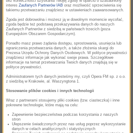
bez konieczności uzyskania Twojej zgody w oparciu o uzasadniony
interes
Zaufanych Partnerów IAB
oraz możliwość sprzeciwienia się
takiemu przetwarzaniu znajdziesz w ustawieniach zaawansowanych.
15.03.2026 Dagmara Wyskiel - SACO i LA
21:25
Diverse Art Show (Chile)
Zgoda jest dobrowolna i możesz ją w dowolnym momencie wycofać,
zgoda będzie też podstawą przekazywania danych do naszych
Zaufanych Partnerów z siedzibą w państwach trzecich (poza
08.03.2026 Islandia też jest kobietą –
Europejskim Obszarem Gospodarczym).
21:25
Aleksandra Kozłowska i Mirella Wąsiewicz
Ponadto masz prawo żądania dostępu, sprostowania, usunięcia lub
ograniczenia przetwarzania danych, a także złożenia skargi do
Prezesa Urzędu Ochrony Danych Osobowych. W polityce prywatności
01.03.2026 Marek Tomalik – Świty i
20:41
znajdziesz informacje jak wykonać swoje prawa. Szczegółowe
zachody
informacje na temat przetwarzania Twoich danych znajdują się w
polityce prywatności.
Administratorem tych danych jesteśmy my, czyli Opera FM sp. z o.o.
22.02.2026 Michał Stefanowski – Niger i
21:04
z siedzibą w Krakowie, al. Waszyngtona 1.
Festiwal Gerewol
Stosowanie plików cookies i innych technologii
15.02.2026 Michał Słodowy – Z Parku do
Wraz z partnerami stosujemy pliki cookies (tzw. ciasteczka) i inne
21:46
pokrewne technologie, które mają na celu:
Parku
Zapewnienie bezpieczeństwa podczas korzystania z naszych
stron
08.02.2026 Marek Tomalik – Big Ben, Wielki
20:37
Ulepszenie świadczonych przez nas usług poprzez wykorzystanie
Biały Wieloryb dachem Australii?
danych w celach analitycznych i statystycznych