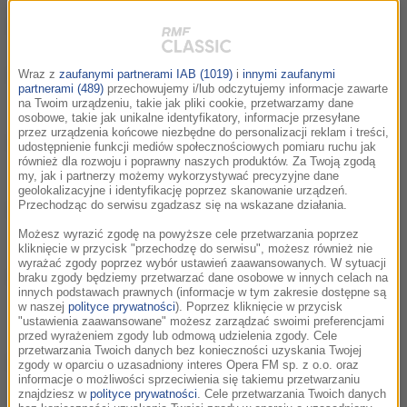
26.04.2026 Leonard Szuszkiewicz – Uganda
21:03
19.04.2026 David Harrington - Muzyka w
23:16
Wraz z
zaufanymi partnerami IAB (1019)
i
innymi zaufanymi
ciągłej, ewoluującej interakcji ze światem
partnerami (489)
przechowujemy i/lub odczytujemy informacje zawarte
na Twoim urządzeniu, takie jak pliki cookie, przetwarzamy dane
osobowe, takie jak unikalne identyfikatory, informacje przesyłane
przez urządzenia końcowe niezbędne do personalizacji reklam i treści,
12.04.2026 Aga Zano – “Księga Łabędzi”
21:20
udostępnienie funkcji mediów społecznościowych pomiaru ruchu jak
(Alexis Wright)
również dla rozwoju i poprawny naszych produktów. Za Twoją zgodą
my, jak i partnerzy możemy wykorzystywać precyzyjne dane
geolokalizacyjne i identyfikację poprzez skanowanie urządzeń.
05.04.2026 Justyna Miguła i Piotr
Przechodząc do serwisu zgadzasz się na wskazane działania.
23:03
Damasiewicz – Wielkanoc w Armenii
Możesz wyrazić zgodę na powyższe cele przetwarzania poprzez
kliknięcie w przycisk "przechodzę do serwisu", możesz również nie
wyrażać zgody poprzez wybór ustawień zaawansowanych. W sytuacji
29.03.2026 Tomek Habdas – “Górskie
21:54
braku zgody będziemy przetwarzać dane osobowe w innych celach na
rozmowy. Ludzie, miejsca i historie z
innych podstawach prawnych (informacje w tym zakresie dostępne są
w naszej
polityce prywatności
). Poprzez kliknięcie w przycisk
polskich gór”
"ustawienia zaawansowane" możesz zarządzać swoimi preferencjami
przed wyrażeniem zgody lub odmową udzielenia zgody. Cele
przetwarzania Twoich danych bez konieczności uzyskania Twojej
22.03.2026 prof. Damian Leszczyński –
22:05
zgody w oparciu o uzasadniony interes Opera FM sp. z o.o. oraz
rozbitkowie i awanturnicy Oceanu
informacje o możliwości sprzeciwienia się takiemu przetwarzaniu
znajdziesz w
polityce prywatności
. Cele przetwarzania Twoich danych
Spokojnego