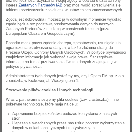
bez konieczności uzyskania Twojej zgody w oparciu o uzasadniony
interes
Zaufanych Partnerów IAB
oraz możliwość sprzeciwienia się
takiemu przetwarzaniu znajdziesz w ustawieniach zaawansowanych.
15.03.2026 Dagmara Wyskiel - SACO i LA
21:25
Diverse Art Show (Chile)
Zgoda jest dobrowolna i możesz ją w dowolnym momencie wycofać,
zgoda będzie też podstawą przekazywania danych do naszych
Zaufanych Partnerów z siedzibą w państwach trzecich (poza
Europejskim Obszarem Gospodarczym).
08.03.2026 Islandia też jest kobietą –
21:25
Aleksandra Kozłowska i Mirella Wąsiewicz
Ponadto masz prawo żądania dostępu, sprostowania, usunięcia lub
ograniczenia przetwarzania danych, a także złożenia skargi do
Prezesa Urzędu Ochrony Danych Osobowych. W polityce prywatności
01.03.2026 Marek Tomalik – Świty i
20:41
znajdziesz informacje jak wykonać swoje prawa. Szczegółowe
zachody
informacje na temat przetwarzania Twoich danych znajdują się w
polityce prywatności.
Administratorem tych danych jesteśmy my, czyli Opera FM sp. z o.o.
22.02.2026 Michał Stefanowski – Niger i
21:04
z siedzibą w Krakowie, al. Waszyngtona 1.
Festiwal Gerewol
Stosowanie plików cookies i innych technologii
15.02.2026 Michał Słodowy – Z Parku do
Wraz z partnerami stosujemy pliki cookies (tzw. ciasteczka) i inne
21:46
pokrewne technologie, które mają na celu:
Parku
Zapewnienie bezpieczeństwa podczas korzystania z naszych
stron
08.02.2026 Marek Tomalik – Big Ben, Wielki
20:37
Ulepszenie świadczonych przez nas usług poprzez wykorzystanie
Biały Wieloryb dachem Australii?
danych w celach analitycznych i statystycznych