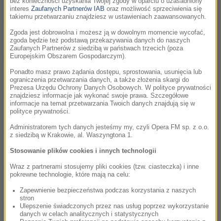
bez konieczności uzyskania Twojej zgody w oparciu o uzasadniony
interes
Zaufanych Partnerów IAB
oraz możliwość sprzeciwienia się
takiemu przetwarzaniu znajdziesz w ustawieniach zaawansowanych.
15.03.2026 Dagmara Wyskiel - SACO i LA
21:25
Diverse Art Show (Chile)
Zgoda jest dobrowolna i możesz ją w dowolnym momencie wycofać,
zgoda będzie też podstawą przekazywania danych do naszych
Zaufanych Partnerów z siedzibą w państwach trzecich (poza
Europejskim Obszarem Gospodarczym).
08.03.2026 Islandia też jest kobietą –
21:25
Aleksandra Kozłowska i Mirella Wąsiewicz
Ponadto masz prawo żądania dostępu, sprostowania, usunięcia lub
ograniczenia przetwarzania danych, a także złożenia skargi do
Prezesa Urzędu Ochrony Danych Osobowych. W polityce prywatności
01.03.2026 Marek Tomalik – Świty i
20:41
znajdziesz informacje jak wykonać swoje prawa. Szczegółowe
zachody
informacje na temat przetwarzania Twoich danych znajdują się w
polityce prywatności.
Administratorem tych danych jesteśmy my, czyli Opera FM sp. z o.o.
22.02.2026 Michał Stefanowski – Niger i
21:04
z siedzibą w Krakowie, al. Waszyngtona 1.
Festiwal Gerewol
Stosowanie plików cookies i innych technologii
15.02.2026 Michał Słodowy – Z Parku do
Wraz z partnerami stosujemy pliki cookies (tzw. ciasteczka) i inne
21:46
pokrewne technologie, które mają na celu:
Parku
Zapewnienie bezpieczeństwa podczas korzystania z naszych
stron
08.02.2026 Marek Tomalik – Big Ben, Wielki
20:37
Ulepszenie świadczonych przez nas usług poprzez wykorzystanie
Biały Wieloryb dachem Australii?
danych w celach analitycznych i statystycznych