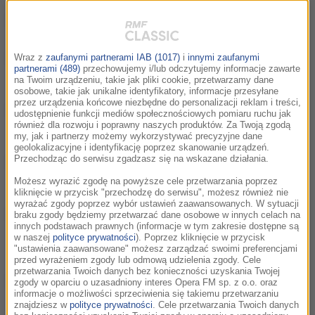
26.04.2026 Leonard Szuszkiewicz – Uganda
21:03
19.04.2026 David Harrington - Muzyka w
23:16
Wraz z
zaufanymi partnerami IAB (1017)
i
innymi zaufanymi
ciągłej, ewoluującej interakcji ze światem
partnerami (489)
przechowujemy i/lub odczytujemy informacje zawarte
na Twoim urządzeniu, takie jak pliki cookie, przetwarzamy dane
osobowe, takie jak unikalne identyfikatory, informacje przesyłane
przez urządzenia końcowe niezbędne do personalizacji reklam i treści,
12.04.2026 Aga Zano – “Księga Łabędzi”
21:20
udostępnienie funkcji mediów społecznościowych pomiaru ruchu jak
(Alexis Wright)
również dla rozwoju i poprawny naszych produktów. Za Twoją zgodą
my, jak i partnerzy możemy wykorzystywać precyzyjne dane
geolokalizacyjne i identyfikację poprzez skanowanie urządzeń.
05.04.2026 Justyna Miguła i Piotr
Przechodząc do serwisu zgadzasz się na wskazane działania.
23:03
Damasiewicz – Wielkanoc w Armenii
Możesz wyrazić zgodę na powyższe cele przetwarzania poprzez
kliknięcie w przycisk "przechodzę do serwisu", możesz również nie
wyrażać zgody poprzez wybór ustawień zaawansowanych. W sytuacji
29.03.2026 Tomek Habdas – “Górskie
21:54
braku zgody będziemy przetwarzać dane osobowe w innych celach na
rozmowy. Ludzie, miejsca i historie z
innych podstawach prawnych (informacje w tym zakresie dostępne są
w naszej
polityce prywatności
). Poprzez kliknięcie w przycisk
polskich gór”
"ustawienia zaawansowane" możesz zarządzać swoimi preferencjami
przed wyrażeniem zgody lub odmową udzielenia zgody. Cele
przetwarzania Twoich danych bez konieczności uzyskania Twojej
22.03.2026 prof. Damian Leszczyński –
22:05
zgody w oparciu o uzasadniony interes Opera FM sp. z o.o. oraz
rozbitkowie i awanturnicy Oceanu
informacje o możliwości sprzeciwienia się takiemu przetwarzaniu
znajdziesz w
polityce prywatności
. Cele przetwarzania Twoich danych
Spokojnego