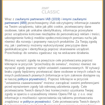
19.04.2026 David Harrington - Muzyka w
23:16
ciągłej, ewoluującej interakcji ze światem
Wraz z
zaufanymi partnerami IAB (1019)
i
innymi zaufanymi
partnerami (489)
przechowujemy i/lub odczytujemy informacje zawarte
12.04.2026 Aga Zano – “Księga Łabędzi”
21:20
na Twoim urządzeniu, takie jak pliki cookie, przetwarzamy dane
(Alexis Wright)
osobowe, takie jak unikalne identyfikatory, informacje przesyłane
przez urządzenia końcowe niezbędne do personalizacji reklam i treści,
udostępnienie funkcji mediów społecznościowych pomiaru ruchu jak
również dla rozwoju i poprawny naszych produktów. Za Twoją zgodą
05.04.2026 Justyna Miguła i Piotr
23:03
my, jak i partnerzy możemy wykorzystywać precyzyjne dane
Damasiewicz – Wielkanoc w Armenii
geolokalizacyjne i identyfikację poprzez skanowanie urządzeń.
Przechodząc do serwisu zgadzasz się na wskazane działania.
29.03.2026 Tomek Habdas – “Górskie
21:54
Możesz wyrazić zgodę na powyższe cele przetwarzania poprzez
rozmowy. Ludzie, miejsca i historie z
kliknięcie w przycisk "przechodzę do serwisu", możesz również nie
wyrażać zgody poprzez wybór ustawień zaawansowanych. W sytuacji
polskich gór”
braku zgody będziemy przetwarzać dane osobowe w innych celach na
innych podstawach prawnych (informacje w tym zakresie dostępne są
w naszej
polityce prywatności
). Poprzez kliknięcie w przycisk
22.03.2026 prof. Damian Leszczyński –
22:05
"ustawienia zaawansowane" możesz zarządzać swoimi preferencjami
rozbitkowie i awanturnicy Oceanu
przed wyrażeniem zgody lub odmową udzielenia zgody. Cele
przetwarzania Twoich danych bez konieczności uzyskania Twojej
Spokojnego
zgody w oparciu o uzasadniony interes Opera FM sp. z o.o. oraz
informacje o możliwości sprzeciwienia się takiemu przetwarzaniu
znajdziesz w
polityce prywatności
. Cele przetwarzania Twoich danych
15.03.2026 Dagmara Wyskiel - SACO i LA
21:25