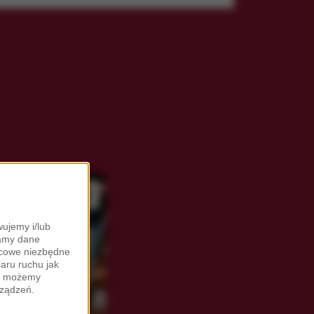
ujemy i/lub
zamy dane
ońcowe niezbędne
iaru ruchu jak
zy możemy
rządzeń.