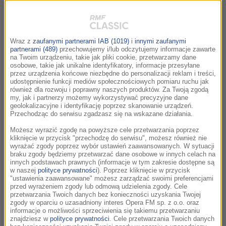
26.04.2026 Leonard Szuszkiewicz – Uganda
21:03
19.04.2026 David Harrington - Muzyka w
23:16
Wraz z
zaufanymi partnerami IAB (1019)
i
innymi zaufanymi
ciągłej, ewoluującej interakcji ze światem
partnerami (489)
przechowujemy i/lub odczytujemy informacje zawarte
na Twoim urządzeniu, takie jak pliki cookie, przetwarzamy dane
osobowe, takie jak unikalne identyfikatory, informacje przesyłane
przez urządzenia końcowe niezbędne do personalizacji reklam i treści,
12.04.2026 Aga Zano – “Księga Łabędzi”
21:20
udostępnienie funkcji mediów społecznościowych pomiaru ruchu jak
(Alexis Wright)
również dla rozwoju i poprawny naszych produktów. Za Twoją zgodą
my, jak i partnerzy możemy wykorzystywać precyzyjne dane
geolokalizacyjne i identyfikację poprzez skanowanie urządzeń.
05.04.2026 Justyna Miguła i Piotr
Przechodząc do serwisu zgadzasz się na wskazane działania.
23:03
Damasiewicz – Wielkanoc w Armenii
Możesz wyrazić zgodę na powyższe cele przetwarzania poprzez
kliknięcie w przycisk "przechodzę do serwisu", możesz również nie
wyrażać zgody poprzez wybór ustawień zaawansowanych. W sytuacji
29.03.2026 Tomek Habdas – “Górskie
21:54
braku zgody będziemy przetwarzać dane osobowe w innych celach na
rozmowy. Ludzie, miejsca i historie z
innych podstawach prawnych (informacje w tym zakresie dostępne są
w naszej
polityce prywatności
). Poprzez kliknięcie w przycisk
polskich gór”
"ustawienia zaawansowane" możesz zarządzać swoimi preferencjami
przed wyrażeniem zgody lub odmową udzielenia zgody. Cele
przetwarzania Twoich danych bez konieczności uzyskania Twojej
22.03.2026 prof. Damian Leszczyński –
22:05
zgody w oparciu o uzasadniony interes Opera FM sp. z o.o. oraz
rozbitkowie i awanturnicy Oceanu
informacje o możliwości sprzeciwienia się takiemu przetwarzaniu
Spokojnego
znajdziesz w
polityce prywatności
. Cele przetwarzania Twoich danych