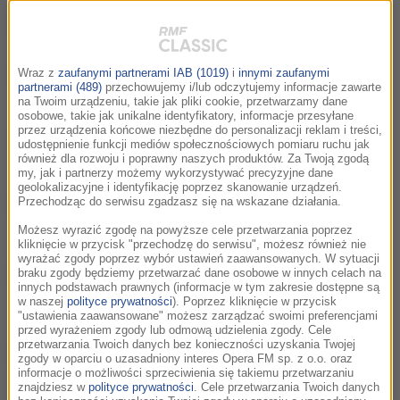
26.04.2026 Leonard Szuszkiewicz – Uganda
21:03
19.04.2026 David Harrington - Muzyka w
23:16
Wraz z
zaufanymi partnerami IAB (1019)
i
innymi zaufanymi
ciągłej, ewoluującej interakcji ze światem
partnerami (489)
przechowujemy i/lub odczytujemy informacje zawarte
na Twoim urządzeniu, takie jak pliki cookie, przetwarzamy dane
osobowe, takie jak unikalne identyfikatory, informacje przesyłane
przez urządzenia końcowe niezbędne do personalizacji reklam i treści,
12.04.2026 Aga Zano – “Księga Łabędzi”
21:20
udostępnienie funkcji mediów społecznościowych pomiaru ruchu jak
(Alexis Wright)
również dla rozwoju i poprawny naszych produktów. Za Twoją zgodą
my, jak i partnerzy możemy wykorzystywać precyzyjne dane
geolokalizacyjne i identyfikację poprzez skanowanie urządzeń.
05.04.2026 Justyna Miguła i Piotr
Przechodząc do serwisu zgadzasz się na wskazane działania.
23:03
Damasiewicz – Wielkanoc w Armenii
Możesz wyrazić zgodę na powyższe cele przetwarzania poprzez
kliknięcie w przycisk "przechodzę do serwisu", możesz również nie
wyrażać zgody poprzez wybór ustawień zaawansowanych. W sytuacji
29.03.2026 Tomek Habdas – “Górskie
21:54
braku zgody będziemy przetwarzać dane osobowe w innych celach na
rozmowy. Ludzie, miejsca i historie z
innych podstawach prawnych (informacje w tym zakresie dostępne są
w naszej
polityce prywatności
). Poprzez kliknięcie w przycisk
polskich gór”
"ustawienia zaawansowane" możesz zarządzać swoimi preferencjami
przed wyrażeniem zgody lub odmową udzielenia zgody. Cele
przetwarzania Twoich danych bez konieczności uzyskania Twojej
22.03.2026 prof. Damian Leszczyński –
22:05
zgody w oparciu o uzasadniony interes Opera FM sp. z o.o. oraz
rozbitkowie i awanturnicy Oceanu
informacje o możliwości sprzeciwienia się takiemu przetwarzaniu
znajdziesz w
polityce prywatności
. Cele przetwarzania Twoich danych
Spokojnego