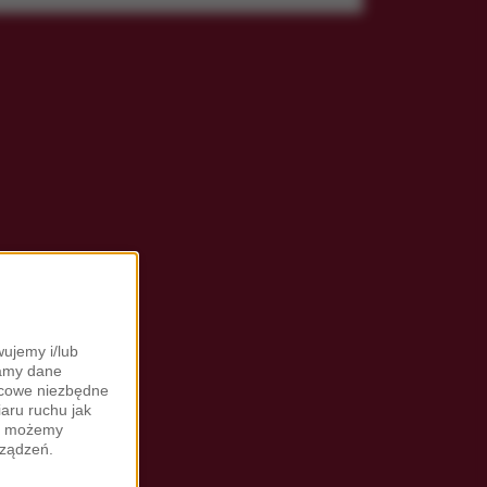
ujemy i/lub
zamy dane
ońcowe niezbędne
iaru ruchu jak
zy możemy
rządzeń.