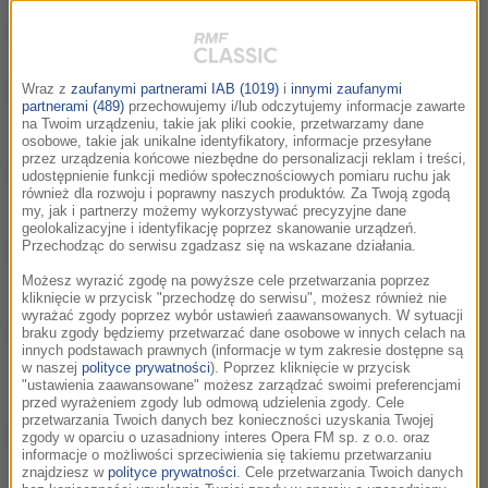
26.04.2026 Leonard Szuszkiewicz – Uganda
21:03
19.04.2026 David Harrington - Muzyka w
23:16
Wraz z
zaufanymi partnerami IAB (1019)
i
innymi zaufanymi
ciągłej, ewoluującej interakcji ze światem
partnerami (489)
przechowujemy i/lub odczytujemy informacje zawarte
na Twoim urządzeniu, takie jak pliki cookie, przetwarzamy dane
osobowe, takie jak unikalne identyfikatory, informacje przesyłane
przez urządzenia końcowe niezbędne do personalizacji reklam i treści,
12.04.2026 Aga Zano – “Księga Łabędzi”
21:20
udostępnienie funkcji mediów społecznościowych pomiaru ruchu jak
(Alexis Wright)
również dla rozwoju i poprawny naszych produktów. Za Twoją zgodą
my, jak i partnerzy możemy wykorzystywać precyzyjne dane
geolokalizacyjne i identyfikację poprzez skanowanie urządzeń.
05.04.2026 Justyna Miguła i Piotr
Przechodząc do serwisu zgadzasz się na wskazane działania.
23:03
Damasiewicz – Wielkanoc w Armenii
Możesz wyrazić zgodę na powyższe cele przetwarzania poprzez
kliknięcie w przycisk "przechodzę do serwisu", możesz również nie
wyrażać zgody poprzez wybór ustawień zaawansowanych. W sytuacji
29.03.2026 Tomek Habdas – “Górskie
21:54
braku zgody będziemy przetwarzać dane osobowe w innych celach na
rozmowy. Ludzie, miejsca i historie z
innych podstawach prawnych (informacje w tym zakresie dostępne są
w naszej
polityce prywatności
). Poprzez kliknięcie w przycisk
polskich gór”
"ustawienia zaawansowane" możesz zarządzać swoimi preferencjami
przed wyrażeniem zgody lub odmową udzielenia zgody. Cele
przetwarzania Twoich danych bez konieczności uzyskania Twojej
22.03.2026 prof. Damian Leszczyński –
22:05
zgody w oparciu o uzasadniony interes Opera FM sp. z o.o. oraz
rozbitkowie i awanturnicy Oceanu
informacje o możliwości sprzeciwienia się takiemu przetwarzaniu
znajdziesz w
polityce prywatności
. Cele przetwarzania Twoich danych
Spokojnego