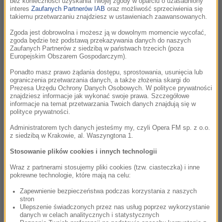
bez konieczności uzyskania Twojej zgody w oparciu o uzasadniony
interes
Zaufanych Partnerów IAB
oraz możliwość sprzeciwienia się
takiemu przetwarzaniu znajdziesz w ustawieniach zaawansowanych.
15.03.2026 Dagmara Wyskiel - SACO i LA
21:25
Diverse Art Show (Chile)
Zgoda jest dobrowolna i możesz ją w dowolnym momencie wycofać,
zgoda będzie też podstawą przekazywania danych do naszych
Zaufanych Partnerów z siedzibą w państwach trzecich (poza
Europejskim Obszarem Gospodarczym).
08.03.2026 Islandia też jest kobietą –
21:25
Aleksandra Kozłowska i Mirella Wąsiewicz
Ponadto masz prawo żądania dostępu, sprostowania, usunięcia lub
ograniczenia przetwarzania danych, a także złożenia skargi do
Prezesa Urzędu Ochrony Danych Osobowych. W polityce prywatności
01.03.2026 Marek Tomalik – Świty i
20:41
znajdziesz informacje jak wykonać swoje prawa. Szczegółowe
zachody
informacje na temat przetwarzania Twoich danych znajdują się w
polityce prywatności.
Administratorem tych danych jesteśmy my, czyli Opera FM sp. z o.o.
22.02.2026 Michał Stefanowski – Niger i
21:04
z siedzibą w Krakowie, al. Waszyngtona 1.
Festiwal Gerewol
Stosowanie plików cookies i innych technologii
15.02.2026 Michał Słodowy – Z Parku do
Wraz z partnerami stosujemy pliki cookies (tzw. ciasteczka) i inne
21:46
pokrewne technologie, które mają na celu:
Parku
Zapewnienie bezpieczeństwa podczas korzystania z naszych
stron
08.02.2026 Marek Tomalik – Big Ben, Wielki
20:37
Ulepszenie świadczonych przez nas usług poprzez wykorzystanie
Biały Wieloryb dachem Australii?
danych w celach analitycznych i statystycznych