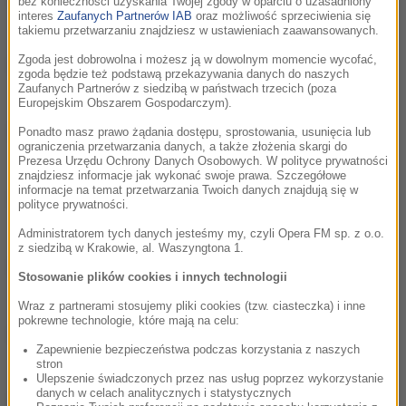
bez konieczności uzyskania Twojej zgody w oparciu o uzasadniony
Diverse Art Show (Chile)
interes
Zaufanych Partnerów IAB
oraz możliwość sprzeciwienia się
takiemu przetwarzaniu znajdziesz w ustawieniach zaawansowanych.
Zgoda jest dobrowolna i możesz ją w dowolnym momencie wycofać,
08.03.2026 Islandia też jest kobietą –
21:25
zgoda będzie też podstawą przekazywania danych do naszych
Aleksandra Kozłowska i Mirella Wąsiewicz
Zaufanych Partnerów z siedzibą w państwach trzecich (poza
Europejskim Obszarem Gospodarczym).
01.03.2026 Marek Tomalik – Świty i
20:41
Ponadto masz prawo żądania dostępu, sprostowania, usunięcia lub
zachody
ograniczenia przetwarzania danych, a także złożenia skargi do
Prezesa Urzędu Ochrony Danych Osobowych. W polityce prywatności
znajdziesz informacje jak wykonać swoje prawa. Szczegółowe
informacje na temat przetwarzania Twoich danych znajdują się w
22.02.2026 Michał Stefanowski – Niger i
21:04
polityce prywatności.
Festiwal Gerewol
Administratorem tych danych jesteśmy my, czyli Opera FM sp. z o.o.
z siedzibą w Krakowie, al. Waszyngtona 1.
15.02.2026 Michał Słodowy – Z Parku do
21:46
Stosowanie plików cookies i innych technologii
Parku
Wraz z partnerami stosujemy pliki cookies (tzw. ciasteczka) i inne
pokrewne technologie, które mają na celu:
08.02.2026 Marek Tomalik – Big Ben, Wielki
20:37
Biały Wieloryb dachem Australii?
Zapewnienie bezpieczeństwa podczas korzystania z naszych
stron
Ulepszenie świadczonych przez nas usług poprzez wykorzystanie
danych w celach analitycznych i statystycznych
01.02.2026 Michał Gumulak i jego zioła
22:07