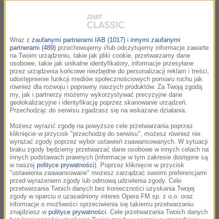
26.04.2026 Leonard Szuszkiewicz – Uganda
21:03
19.04.2026 David Harrington - Muzyka w
23:16
Wraz z
zaufanymi partnerami IAB (1017)
i
innymi zaufanymi
ciągłej, ewoluującej interakcji ze światem
partnerami (489)
przechowujemy i/lub odczytujemy informacje zawarte
na Twoim urządzeniu, takie jak pliki cookie, przetwarzamy dane
osobowe, takie jak unikalne identyfikatory, informacje przesyłane
przez urządzenia końcowe niezbędne do personalizacji reklam i treści,
12.04.2026 Aga Zano – “Księga Łabędzi”
21:20
udostępnienie funkcji mediów społecznościowych pomiaru ruchu jak
(Alexis Wright)
również dla rozwoju i poprawny naszych produktów. Za Twoją zgodą
my, jak i partnerzy możemy wykorzystywać precyzyjne dane
geolokalizacyjne i identyfikację poprzez skanowanie urządzeń.
05.04.2026 Justyna Miguła i Piotr
Przechodząc do serwisu zgadzasz się na wskazane działania.
23:03
Damasiewicz – Wielkanoc w Armenii
Możesz wyrazić zgodę na powyższe cele przetwarzania poprzez
kliknięcie w przycisk "przechodzę do serwisu", możesz również nie
wyrażać zgody poprzez wybór ustawień zaawansowanych. W sytuacji
29.03.2026 Tomek Habdas – “Górskie
21:54
braku zgody będziemy przetwarzać dane osobowe w innych celach na
rozmowy. Ludzie, miejsca i historie z
innych podstawach prawnych (informacje w tym zakresie dostępne są
w naszej
polityce prywatności
). Poprzez kliknięcie w przycisk
polskich gór”
"ustawienia zaawansowane" możesz zarządzać swoimi preferencjami
przed wyrażeniem zgody lub odmową udzielenia zgody. Cele
przetwarzania Twoich danych bez konieczności uzyskania Twojej
22.03.2026 prof. Damian Leszczyński –
22:05
zgody w oparciu o uzasadniony interes Opera FM sp. z o.o. oraz
rozbitkowie i awanturnicy Oceanu
informacje o możliwości sprzeciwienia się takiemu przetwarzaniu
Spokojnego
znajdziesz w
polityce prywatności
. Cele przetwarzania Twoich danych