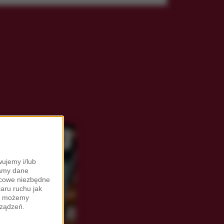
ujemy i/lub
zamy dane
ońcowe niezbędne
iaru ruchu jak
zy możemy
rządzeń.