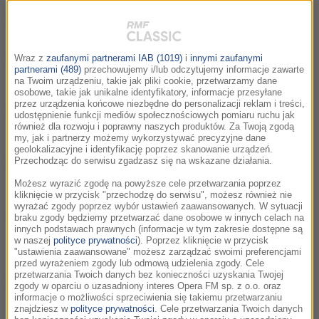
26.04.2026 Leonard Szuszkiewicz – Uganda
21:03
19.04.2026 David Harrington - Muzyka w
23:16
Wraz z
zaufanymi partnerami IAB (1019)
i
innymi zaufanymi
ciągłej, ewoluującej interakcji ze światem
partnerami (489)
przechowujemy i/lub odczytujemy informacje zawarte
na Twoim urządzeniu, takie jak pliki cookie, przetwarzamy dane
osobowe, takie jak unikalne identyfikatory, informacje przesyłane
przez urządzenia końcowe niezbędne do personalizacji reklam i treści,
12.04.2026 Aga Zano – “Księga Łabędzi”
21:20
udostępnienie funkcji mediów społecznościowych pomiaru ruchu jak
(Alexis Wright)
również dla rozwoju i poprawny naszych produktów. Za Twoją zgodą
my, jak i partnerzy możemy wykorzystywać precyzyjne dane
geolokalizacyjne i identyfikację poprzez skanowanie urządzeń.
05.04.2026 Justyna Miguła i Piotr
Przechodząc do serwisu zgadzasz się na wskazane działania.
23:03
Damasiewicz – Wielkanoc w Armenii
Możesz wyrazić zgodę na powyższe cele przetwarzania poprzez
kliknięcie w przycisk "przechodzę do serwisu", możesz również nie
wyrażać zgody poprzez wybór ustawień zaawansowanych. W sytuacji
29.03.2026 Tomek Habdas – “Górskie
21:54
braku zgody będziemy przetwarzać dane osobowe w innych celach na
rozmowy. Ludzie, miejsca i historie z
innych podstawach prawnych (informacje w tym zakresie dostępne są
w naszej
polityce prywatności
). Poprzez kliknięcie w przycisk
polskich gór”
"ustawienia zaawansowane" możesz zarządzać swoimi preferencjami
przed wyrażeniem zgody lub odmową udzielenia zgody. Cele
przetwarzania Twoich danych bez konieczności uzyskania Twojej
22.03.2026 prof. Damian Leszczyński –
22:05
zgody w oparciu o uzasadniony interes Opera FM sp. z o.o. oraz
rozbitkowie i awanturnicy Oceanu
informacje o możliwości sprzeciwienia się takiemu przetwarzaniu
Spokojnego
znajdziesz w
polityce prywatności
. Cele przetwarzania Twoich danych