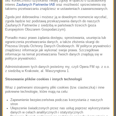
bez konieczności uzyskania Twojej zgody w oparciu o uzasadniony
interes
Zaufanych Partnerów IAB
oraz możliwość sprzeciwienia się
takiemu przetwarzaniu znajdziesz w ustawieniach zaawansowanych.
15.03.2026 Dagmara Wyskiel - SACO i LA
21:25
Diverse Art Show (Chile)
Zgoda jest dobrowolna i możesz ją w dowolnym momencie wycofać,
zgoda będzie też podstawą przekazywania danych do naszych
Zaufanych Partnerów z siedzibą w państwach trzecich (poza
08.03.2026 Islandia też jest kobietą –
Europejskim Obszarem Gospodarczym).
21:25
Aleksandra Kozłowska i Mirella Wąsiewicz
Ponadto masz prawo żądania dostępu, sprostowania, usunięcia lub
ograniczenia przetwarzania danych, a także złożenia skargi do
Prezesa Urzędu Ochrony Danych Osobowych. W polityce prywatności
01.03.2026 Marek Tomalik – Świty i
20:41
znajdziesz informacje jak wykonać swoje prawa. Szczegółowe
zachody
informacje na temat przetwarzania Twoich danych znajdują się w
polityce prywatności.
Administratorem tych danych jesteśmy my, czyli Opera FM sp. z o.o.
22.02.2026 Michał Stefanowski – Niger i
21:04
z siedzibą w Krakowie, al. Waszyngtona 1.
Festiwal Gerewol
Stosowanie plików cookies i innych technologii
15.02.2026 Michał Słodowy – Z Parku do
Wraz z partnerami stosujemy pliki cookies (tzw. ciasteczka) i inne
21:46
pokrewne technologie, które mają na celu:
Parku
Zapewnienie bezpieczeństwa podczas korzystania z naszych
stron
08.02.2026 Marek Tomalik – Big Ben, Wielki
20:37
Ulepszenie świadczonych przez nas usług poprzez wykorzystanie
Biały Wieloryb dachem Australii?
danych w celach analitycznych i statystycznych