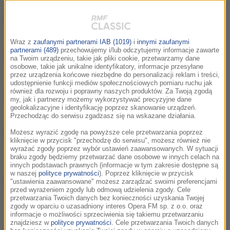
19.04.2026 David Harrington - Muzyka w
23:16
ciągłej, ewoluującej interakcji ze światem
Wraz z
zaufanymi partnerami IAB (1019)
i
innymi zaufanymi
partnerami (489)
przechowujemy i/lub odczytujemy informacje zawarte
12.04.2026 Aga Zano – “Księga Łabędzi”
21:20
na Twoim urządzeniu, takie jak pliki cookie, przetwarzamy dane
(Alexis Wright)
osobowe, takie jak unikalne identyfikatory, informacje przesyłane
przez urządzenia końcowe niezbędne do personalizacji reklam i treści,
udostępnienie funkcji mediów społecznościowych pomiaru ruchu jak
również dla rozwoju i poprawny naszych produktów. Za Twoją zgodą
05.04.2026 Justyna Miguła i Piotr
23:03
my, jak i partnerzy możemy wykorzystywać precyzyjne dane
Damasiewicz – Wielkanoc w Armenii
geolokalizacyjne i identyfikację poprzez skanowanie urządzeń.
Przechodząc do serwisu zgadzasz się na wskazane działania.
29.03.2026 Tomek Habdas – “Górskie
21:54
Możesz wyrazić zgodę na powyższe cele przetwarzania poprzez
kliknięcie w przycisk "przechodzę do serwisu", możesz również nie
rozmowy. Ludzie, miejsca i historie z
wyrażać zgody poprzez wybór ustawień zaawansowanych. W sytuacji
polskich gór”
braku zgody będziemy przetwarzać dane osobowe w innych celach na
innych podstawach prawnych (informacje w tym zakresie dostępne są
w naszej
polityce prywatności
). Poprzez kliknięcie w przycisk
22.03.2026 prof. Damian Leszczyński –
22:05
"ustawienia zaawansowane" możesz zarządzać swoimi preferencjami
rozbitkowie i awanturnicy Oceanu
przed wyrażeniem zgody lub odmową udzielenia zgody. Cele
przetwarzania Twoich danych bez konieczności uzyskania Twojej
Spokojnego
zgody w oparciu o uzasadniony interes Opera FM sp. z o.o. oraz
informacje o możliwości sprzeciwienia się takiemu przetwarzaniu
znajdziesz w
polityce prywatności
. Cele przetwarzania Twoich danych
15.03.2026 Dagmara Wyskiel - SACO i LA