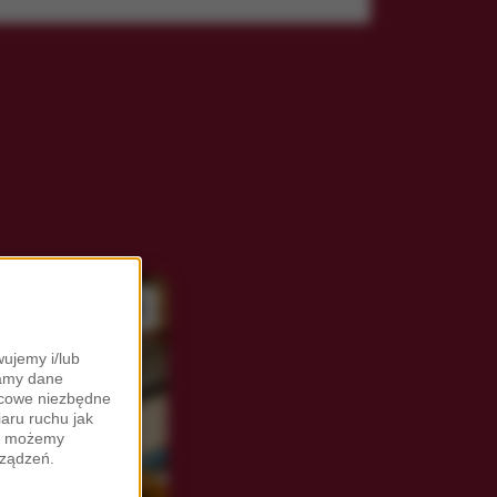
ujemy i/lub
zamy dane
ońcowe niezbędne
iaru ruchu jak
zy możemy
rządzeń.