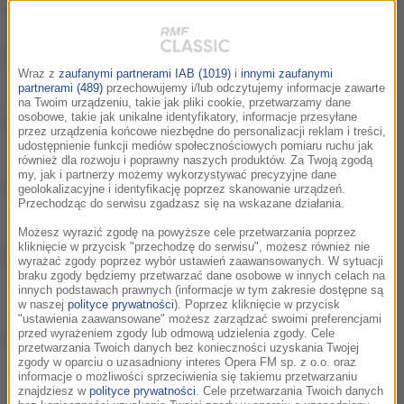
26.04.2026 Leonard Szuszkiewicz – Uganda
21:03
19.04.2026 David Harrington - Muzyka w
23:16
ciągłej, ewoluującej interakcji ze światem
Wraz z
zaufanymi partnerami IAB (1019)
i
innymi zaufanymi
partnerami (489)
przechowujemy i/lub odczytujemy informacje zawarte
na Twoim urządzeniu, takie jak pliki cookie, przetwarzamy dane
12.04.2026 Aga Zano – “Księga Łabędzi”
osobowe, takie jak unikalne identyfikatory, informacje przesyłane
21:20
przez urządzenia końcowe niezbędne do personalizacji reklam i treści,
(Alexis Wright)
udostępnienie funkcji mediów społecznościowych pomiaru ruchu jak
również dla rozwoju i poprawny naszych produktów. Za Twoją zgodą
my, jak i partnerzy możemy wykorzystywać precyzyjne dane
05.04.2026 Justyna Miguła i Piotr
23:03
geolokalizacyjne i identyfikację poprzez skanowanie urządzeń.
Damasiewicz – Wielkanoc w Armenii
Przechodząc do serwisu zgadzasz się na wskazane działania.
Możesz wyrazić zgodę na powyższe cele przetwarzania poprzez
kliknięcie w przycisk "przechodzę do serwisu", możesz również nie
29.03.2026 Tomek Habdas – “Górskie
21:54
wyrażać zgody poprzez wybór ustawień zaawansowanych. W sytuacji
rozmowy. Ludzie, miejsca i historie z
braku zgody będziemy przetwarzać dane osobowe w innych celach na
polskich gór”
innych podstawach prawnych (informacje w tym zakresie dostępne są
w naszej
polityce prywatności
). Poprzez kliknięcie w przycisk
"ustawienia zaawansowane" możesz zarządzać swoimi preferencjami
przed wyrażeniem zgody lub odmową udzielenia zgody. Cele
22.03.2026 prof. Damian Leszczyński –
22:05
przetwarzania Twoich danych bez konieczności uzyskania Twojej
rozbitkowie i awanturnicy Oceanu
zgody w oparciu o uzasadniony interes Opera FM sp. z o.o. oraz
Spokojnego
informacje o możliwości sprzeciwienia się takiemu przetwarzaniu
znajdziesz w
polityce prywatności
. Cele przetwarzania Twoich danych