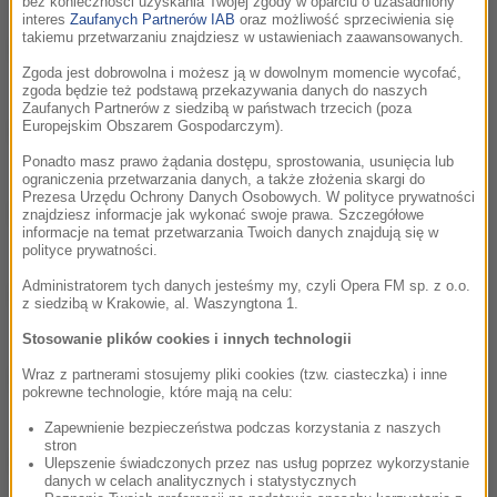
bez konieczności uzyskania Twojej zgody w oparciu o uzasadniony
interes
Zaufanych Partnerów IAB
oraz możliwość sprzeciwienia się
takiemu przetwarzaniu znajdziesz w ustawieniach zaawansowanych.
15.03.2026 Dagmara Wyskiel - SACO i LA
21:25
Diverse Art Show (Chile)
Zgoda jest dobrowolna i możesz ją w dowolnym momencie wycofać,
zgoda będzie też podstawą przekazywania danych do naszych
Zaufanych Partnerów z siedzibą w państwach trzecich (poza
Europejskim Obszarem Gospodarczym).
08.03.2026 Islandia też jest kobietą –
21:25
Aleksandra Kozłowska i Mirella Wąsiewicz
Ponadto masz prawo żądania dostępu, sprostowania, usunięcia lub
ograniczenia przetwarzania danych, a także złożenia skargi do
Prezesa Urzędu Ochrony Danych Osobowych. W polityce prywatności
01.03.2026 Marek Tomalik – Świty i
20:41
znajdziesz informacje jak wykonać swoje prawa. Szczegółowe
zachody
informacje na temat przetwarzania Twoich danych znajdują się w
polityce prywatności.
Administratorem tych danych jesteśmy my, czyli Opera FM sp. z o.o.
22.02.2026 Michał Stefanowski – Niger i
21:04
z siedzibą w Krakowie, al. Waszyngtona 1.
Festiwal Gerewol
Stosowanie plików cookies i innych technologii
15.02.2026 Michał Słodowy – Z Parku do
Wraz z partnerami stosujemy pliki cookies (tzw. ciasteczka) i inne
21:46
pokrewne technologie, które mają na celu:
Parku
Zapewnienie bezpieczeństwa podczas korzystania z naszych
stron
08.02.2026 Marek Tomalik – Big Ben, Wielki
20:37
Ulepszenie świadczonych przez nas usług poprzez wykorzystanie
Biały Wieloryb dachem Australii?
danych w celach analitycznych i statystycznych