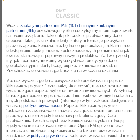
26.04.2026 Leonard Szuszkiewicz – Uganda
21:03
19.04.2026 David Harrington - Muzyka w
23:16
Wraz z
zaufanymi partnerami IAB (1017)
i
innymi zaufanymi
ciągłej, ewoluującej interakcji ze światem
partnerami (489)
przechowujemy i/lub odczytujemy informacje zawarte
na Twoim urządzeniu, takie jak pliki cookie, przetwarzamy dane
osobowe, takie jak unikalne identyfikatory, informacje przesyłane
przez urządzenia końcowe niezbędne do personalizacji reklam i treści,
12.04.2026 Aga Zano – “Księga Łabędzi”
21:20
udostępnienie funkcji mediów społecznościowych pomiaru ruchu jak
(Alexis Wright)
również dla rozwoju i poprawny naszych produktów. Za Twoją zgodą
my, jak i partnerzy możemy wykorzystywać precyzyjne dane
geolokalizacyjne i identyfikację poprzez skanowanie urządzeń.
05.04.2026 Justyna Miguła i Piotr
Przechodząc do serwisu zgadzasz się na wskazane działania.
23:03
Damasiewicz – Wielkanoc w Armenii
Możesz wyrazić zgodę na powyższe cele przetwarzania poprzez
kliknięcie w przycisk "przechodzę do serwisu", możesz również nie
wyrażać zgody poprzez wybór ustawień zaawansowanych. W sytuacji
29.03.2026 Tomek Habdas – “Górskie
21:54
braku zgody będziemy przetwarzać dane osobowe w innych celach na
rozmowy. Ludzie, miejsca i historie z
innych podstawach prawnych (informacje w tym zakresie dostępne są
w naszej
polityce prywatności
). Poprzez kliknięcie w przycisk
polskich gór”
"ustawienia zaawansowane" możesz zarządzać swoimi preferencjami
przed wyrażeniem zgody lub odmową udzielenia zgody. Cele
przetwarzania Twoich danych bez konieczności uzyskania Twojej
22.03.2026 prof. Damian Leszczyński –
22:05
zgody w oparciu o uzasadniony interes Opera FM sp. z o.o. oraz
rozbitkowie i awanturnicy Oceanu
informacje o możliwości sprzeciwienia się takiemu przetwarzaniu
Spokojnego
znajdziesz w
polityce prywatności
. Cele przetwarzania Twoich danych