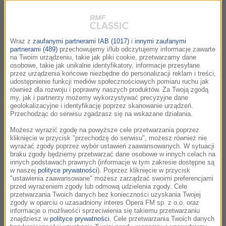
26.04.2026 Leonard Szuszkiewicz – Uganda
21:03
19.04.2026 David Harrington - Muzyka w
23:16
ciągłej, ewoluującej interakcji ze światem
Wraz z
zaufanymi partnerami IAB (1017)
i
innymi zaufanymi
partnerami (489)
przechowujemy i/lub odczytujemy informacje zawarte
na Twoim urządzeniu, takie jak pliki cookie, przetwarzamy dane
12.04.2026 Aga Zano – “Księga Łabędzi”
osobowe, takie jak unikalne identyfikatory, informacje przesyłane
21:20
przez urządzenia końcowe niezbędne do personalizacji reklam i treści,
(Alexis Wright)
udostępnienie funkcji mediów społecznościowych pomiaru ruchu jak
również dla rozwoju i poprawny naszych produktów. Za Twoją zgodą
my, jak i partnerzy możemy wykorzystywać precyzyjne dane
05.04.2026 Justyna Miguła i Piotr
23:03
geolokalizacyjne i identyfikację poprzez skanowanie urządzeń.
Damasiewicz – Wielkanoc w Armenii
Przechodząc do serwisu zgadzasz się na wskazane działania.
Możesz wyrazić zgodę na powyższe cele przetwarzania poprzez
kliknięcie w przycisk "przechodzę do serwisu", możesz również nie
29.03.2026 Tomek Habdas – “Górskie
21:54
wyrażać zgody poprzez wybór ustawień zaawansowanych. W sytuacji
rozmowy. Ludzie, miejsca i historie z
braku zgody będziemy przetwarzać dane osobowe w innych celach na
polskich gór”
innych podstawach prawnych (informacje w tym zakresie dostępne są
w naszej
polityce prywatności
). Poprzez kliknięcie w przycisk
"ustawienia zaawansowane" możesz zarządzać swoimi preferencjami
przed wyrażeniem zgody lub odmową udzielenia zgody. Cele
22.03.2026 prof. Damian Leszczyński –
22:05
przetwarzania Twoich danych bez konieczności uzyskania Twojej
rozbitkowie i awanturnicy Oceanu
zgody w oparciu o uzasadniony interes Opera FM sp. z o.o. oraz
Spokojnego
informacje o możliwości sprzeciwienia się takiemu przetwarzaniu
znajdziesz w
polityce prywatności
. Cele przetwarzania Twoich danych